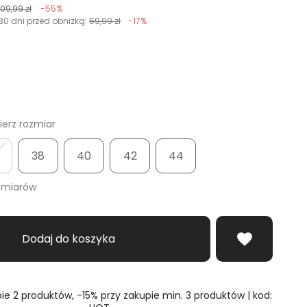
109,99 zł
-55%
30 dni przed obniżką:
59,99 zł
-17%
erz rozmiar
38
40
42
44
zmiarów
Dodaj do koszyka
ie 2 produktów, -15% przy zakupie min. 3 produktów | kod: