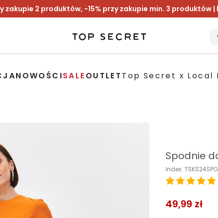
y zakupie 2 produktów, -15% przy zakupie min. 3 produktów |
CJA
NOWOŚCI
SALE
OUTLET
Top Secret x Local 
Spodnie d
Index: TSKS24SP
49,99 zł