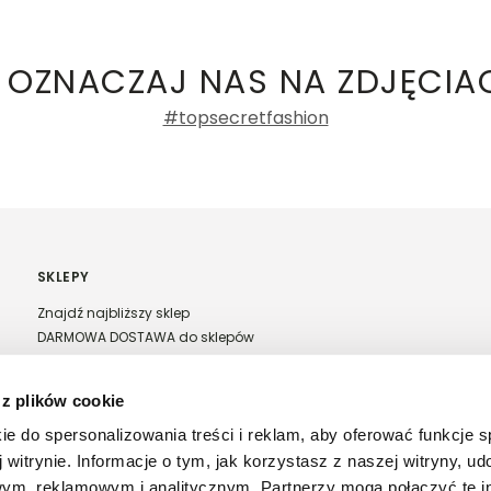
ie damskie
100%
 OZNACZAJ NAS NA ZDJĘCIA
0%
#topsecretfashion
0%
0%
0%
SKLEPY
Znajdź najbliższy sklep
DARMOWA DOSTAWA do sklepów
Franczyza Top Secret
Regulamin sprzedaży w salonach stacjonarnych
 z plików cookie
ntów
ie do spersonalizowania treści i reklam, aby oferować funkcje 
 witrynie. Informacje o tym, jak korzystasz z naszej witryny, u
ym, reklamowym i analitycznym. Partnerzy mogą połączyć te i