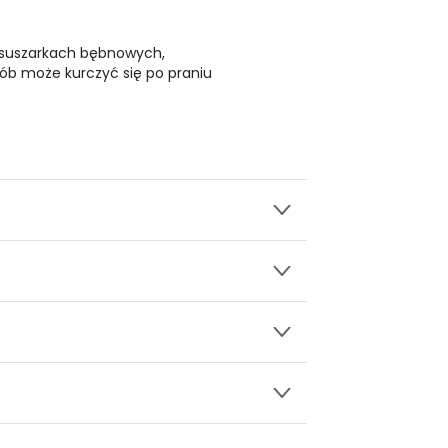
 suszarkach bębnowych,
ób może kurczyć się po praniu
wy.
ły 3, 30-741 Kraków -
Kontakt
.in. Żabka, Dino, Kaufland, Lidl, Shell) -