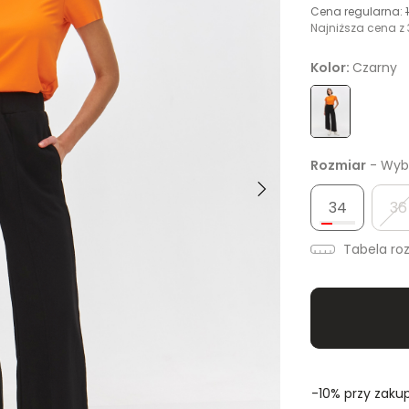
Cena regularna:
Najniższa cena z 
Kolor:
Czarny
Rozmiar
- Wybi
34
36
Tabela ro
-10% przy zakup