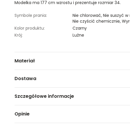
Modelka ma 177 cm wzrostu i prezentuje rozmiar 34.
Symbole prania:
Nie chlorować,
Nie suszyć w
Nie czyścić chemicznie,
Wyr
Kolor produktu:
Czarny
Krój:
Luźne
Materiał
65% POLIESTER,35% WISKOZA
Dostawa
Darmowa dostawa od 149zł dla wybranych metod dosta
Szczegółowe informacje
GWARANTOWANA WYSYŁKA w 48 godzin.
*95% zamówień realizujemy w 24 godziny.
Nazwa produktu:
Spodnie damskie
Opinie
Kod produktu:
TSKS24SPO439999X00
Metody dostawy:
Marka:
Top Secret
Sklep stacjonarny -
Bezpłatnie!
(1-3 dni roboczych)
Producent:
Greenpoint S.A., ul. Domaga
DPD pickup - odbiór w punkcie/automacie paczkowym (m