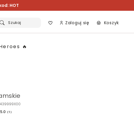
 kod: HOT
Zaloguj się
Koszyk
Szukaj
Heroes 🔥
amskie
O439999X00
5.0
(
1
)