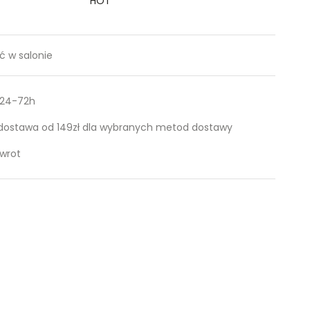
HOT
 w salonie
 24-72h
ostawa od 149zł dla wybranych metod dostawy
zwrot