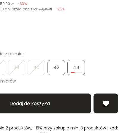
159,99 zł
-63%
30 dni przed obniżką:
79,99 zł
-25%
erz rozmiar
38
40
42
44
zmiarów
Dodaj do koszyka
ie 2 produktów, -15% przy zakupie min. 3 produktów | kod: