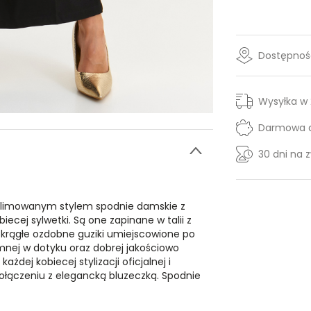
Dostępność
Wysyłka w
Darmowa d
30 dni na 
blimowanym stylem spodnie damskie z
ecej sylwetki. Są one zapinane w talii z
krągłe ozdobne guziki umiejscowione po
mnej w dotyku oraz dobrej jakościowo
dej kobiecej stylizacji oficjalnej i
ołączeniu z elegancką bluzeczką. Spodnie