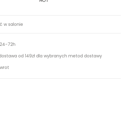
HOT
 w salonie
 24-72h
ostawa od 149zł dla wybranych metod dostawy
zwrot