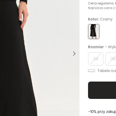
Cena regularna:
Najniższa cena z 
Kolor:
Czarny
Rozmiar
- Wybi
34
36
Tabela ro
-10% przy zakup