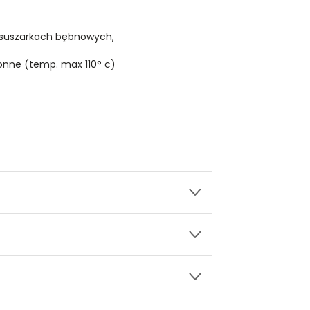
 suszarkach bębnowych,
onne (temp. max 110° c)
wy.