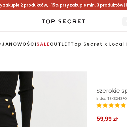
y zakupie 2 produktów, -15% przy zakupie min. 3 produktów |
CJA
NOWOŚCI
SALE
OUTLET
Top Secret x Local 
Szerokie s
Index: TSKS24SP
59,99 zł