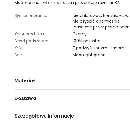
Modelka ma 176 cm wzrostu i prezentuje rozmiar 34.
Symbole prania:
Nie chlorować,
Nie suszyć w
Nie czyścić chemicznie,
Prasować przez płótno ochr
Kolor produktu:
Czarny
Skład podszewka:
100% poliester
Krój:
Z podwyższonym stanem
Set:
Moonlight green_1
Materiał
100% POLIESTER
Dostawa
Darmowa dostawa od 149zł dla wybranych metod dosta
Szczegółowe informacje
GWARANTOWANA WYSYŁKA w 48 godzin.
*95% zamówień realizujemy w 24 godziny.
Nazwa produktu:
Szerokie spodnie z guzikami