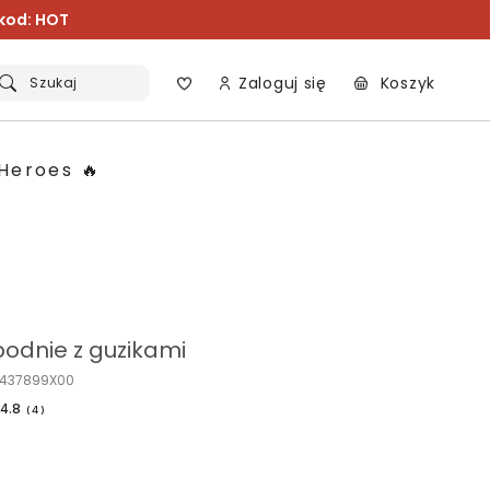
 kod: HOT
Zaloguj się
Koszyk
Szukaj
Heroes 🔥
podnie z guzikami
O437899X00
4.8
(
4
)