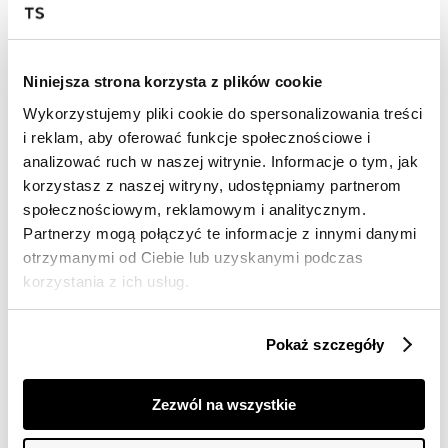
Wysyłka w 24-72h
Darmowa dostawa od 149zł dla wybranych metod
dostawy
30 dni na zwrot
Niniejsza strona korzysta z plików cookie
Wykorzystujemy pliki cookie do spersonalizowania treści
i reklam, aby oferować funkcje społecznościowe i
Opis produktu
analizować ruch w naszej witrynie. Informacje o tym, jak
korzystasz z naszej witryny, udostępniamy partnerom
Spodnie damskie Top Secret z szerokimi nogawkami.
społecznościowym, reklamowym i analitycznym.
Efektowne oraz cenione za wiele możliwości
Partnerzy mogą połączyć te informacje z innymi danymi
praktycznego zastosowania długie spodnie damskie z
otrzymanymi od Ciebie lub uzyskanymi podczas
prostymi, bardzo szerokimi nogawkami, które
korzystania z ich usług.
podkreślają smukłość kobiecej sylwetki. Posiadają one
szeroką i praktyczną gumkę w talii oraz efektowne
kieszenie po bokach i wykonane zostały z delikatnej
Pokaż szczegóły
oraz przyjemnej w dotyku dzianiny wiskozowej. Z
powodzeniem wykorzystywać je można zarówno jako
element eleganckiej stylizacji do pracy, jak i również
Zezwól na wszystkie
podczas weekendowych spotkań z przyjaciółmi, czy też
uroczystej kolacji. Spodnie dostępne w kolorze
granatowym SSP4465GR.