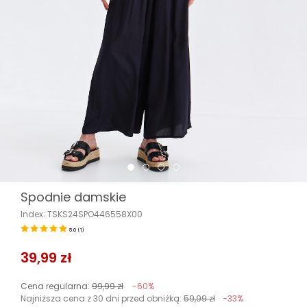
Spodnie damskie
Index: TSKS24SPO446558X00
5.0
(
1
)
39,99 zł
Cena regularna:
99,99 zł
-60%
Najniższa cena z 30 dni przed obniżką:
59,99 zł
-33%