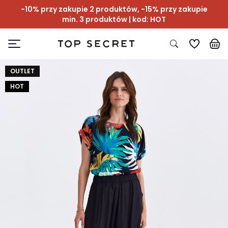
-10% przy zakupie 2 produktów, -15% przy zakupie
min. 3 produktów | kod: HOT
OUTLET
HOT