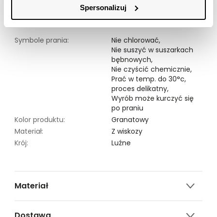
Spersonalizuj
Modelka ma 177 cm wzrostu i prezentuje rozmiar 34.
Symbole prania:
Nie chlorować,
Nie suszyć w suszarkach
bębnowych,
Nie czyścić chemicznie,
Prać w temp. do 30°c,
proces delikatny,
Wyrób może kurczyć się
po praniu
Kolor produktu:
Granatowy
Materiał:
Z wiskozy
Krój:
Luźne
Materiał
100% WISKOZA
Dostawa