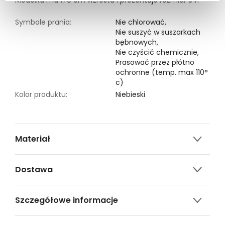
Modelka ma 178 cm wzrostu i prezentuje rozmiar 34.
Symbole prania:
Nie chlorować,
Nie suszyć w suszarkach
bębnowych,
Nie czyścić chemicznie,
Prasować przez płótno
ochronne (temp. max 110°
c)
Kolor produktu:
Niebieski
Materiał
95% POLIESTER,5% ELASTAN
Dostawa
Darmowa dostawa od 149zł dla wybranych metod
Szczegółowe informacje
dostawy.
GWARANTOWANA WYSYŁKA w 48 godzin.
Nazwa produktu:
Spodnie ze zwężaną