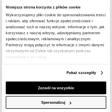
dostawy
Niniejsza strona korzysta z plików cookie
30 dni na zwrot
Wykorzystujemy pliki cookie do spersonalizowania treści
i reklam, aby oferować funkcje społecznościowe i
Opis produktu
analizować ruch w naszej witrynie. Informacje o tym, jak
korzystasz z naszej witryny, udostępniamy partnerom
Spodnie damskie Top Secret ze zwężanymi
społecznościowym, reklamowym i analitycznym.
nogawkami.
Partnerzy mogą połączyć te informacje z innymi danymi
otrzymanymi od Ciebie lub uzyskanymi podczas
Przepełnione niecodzienną elegancją oraz
wysublimowanym stylem spodnie damskie ze
korzystania z ich usług.
zwężanymi nogawkami o długości 7/8. Posiadają one
praktyczne kieszenie po bokach, będąc zapinanymi z
przodu na suwak oraz chowaną zapinkę. Uroku dodają
Pokaż szczegóły
im efektowne paski w talii z ozdobnymi guzikami oraz
wykonanie z przyjemnej w dotyku oraz dobrej
jakościowo dzianiny. Przylegają one do kobiecej sylwetki
Zezwól na wszystkie
i eksponują jej smukłość oraz walory, sprawdzając się w
przeróżnych kreacjach oficjalnych i wyjściowych.
Spodnie dostępne w kolorze niebieskim SSP4424NI.
Spersonalizuj