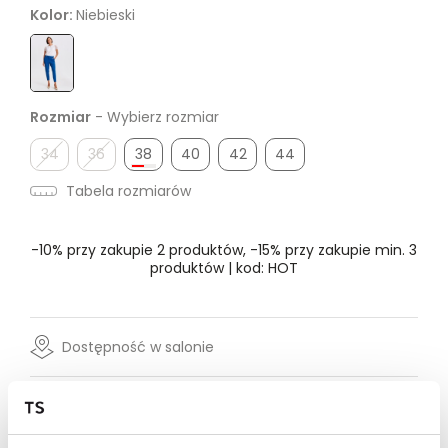
Kolor:
Niebieski
Rozmiar
- Wybierz rozmiar
34
36
38
40
42
44
Tabela rozmiarów
-10% przy zakupie 2 produktów, -15% przy zakupie min. 3
produktów | kod: HOT
Dostępność w salonie
Wysyłka w 24-72h
Darmowa dostawa od 149zł dla wybranych metod