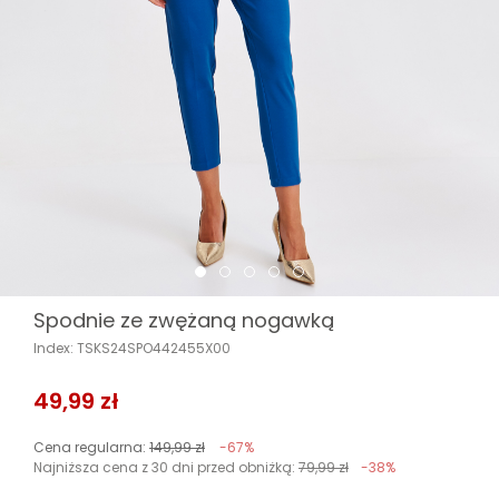
Spodnie ze zwężaną nogawką
Index: TSKS24SPO442455X00
49,99 zł
Cena regularna:
149,99 zł
-67%
Najniższa cena z 30 dni przed obniżką:
79,99 zł
-38%