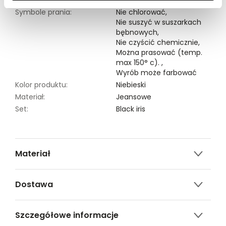
Symbole prania:
Nie chlorować,
Nie suszyć w suszarkach
bębnowych,
Nie czyścić chemicznie,
Można prasować (temp.
max 150° c). ,
Wyrób może farbować
Kolor produktu:
Niebieski
Materiał:
Jeansowe
Set:
Black iris
Materiał
2% ELASTAN,98% BAWEŁNA
Dostawa
Darmowa dostawa od 149zł dla wybranych metod
Szczegółowe informacje
dostawy.