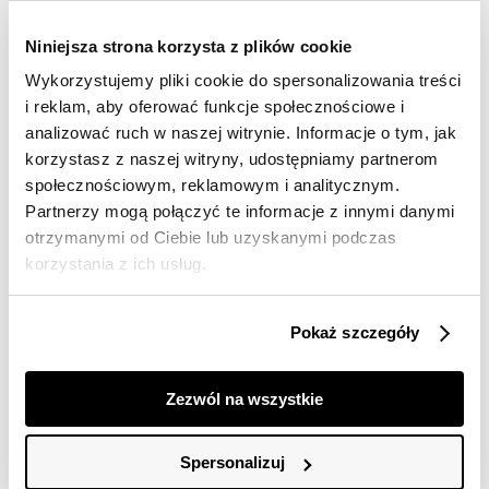
Darmowa dostawa od 149zł dla wybranych metod
dostawy
Niniejsza strona korzysta z plików cookie
30 dni na zwrot
Wykorzystujemy pliki cookie do spersonalizowania treści
i reklam, aby oferować funkcje społecznościowe i
analizować ruch w naszej witrynie. Informacje o tym, jak
Opis produktu
korzystasz z naszej witryny, udostępniamy partnerom
Spodnie damskie Top Secret z wysokim stanem.
społecznościowym, reklamowym i analitycznym.
Partnerzy mogą połączyć te informacje z innymi danymi
Niebywale efektowne i pełne uroku proste spodnie
otrzymanymi od Ciebie lub uzyskanymi podczas
damskie o długości przed kostkę z eleganckim wysokim
korzystania z ich usług.
stanem. Są one zapinane z przodu na suwak oraz dwa
ozdobne guziki, będąc wzbogaconymi o praktyczne
kieszenie zarówno z przodu jak i z tyłu. Spodnie pięknie
Pokaż szczegóły
przylegają do kobiecej sylwetki, eksponując jej
największe walory. Zostały one wykonane z bardzo
przyjemnej w dotyku i cenionej za swoją trwałość
Zezwól na wszystkie
tkaniny jeansowej. Spodnie dostępne w kolorze
niebieskim SSP4057NI.
Spersonalizuj
Modelka ma 174 cm wzrostu i prezentuje rozmiar 34.