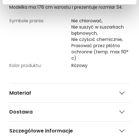
Modelka ma 176 cm wzrostu i prezentuje rozmiar 34.
Symbole prania:
Nie chlorować,
Nie suszyć w suszarkach
bębnowych,
Nie czyścić chemicznie,
Prasować przez płótno
ochronne (temp. max 110°
c)
Kolor produktu:
Różowy
Materiał
100% POLIESTER
Dostawa
Darmowa dostawa od 149zł dla wybranych metod
Szczegółowe informacje
dostawy.