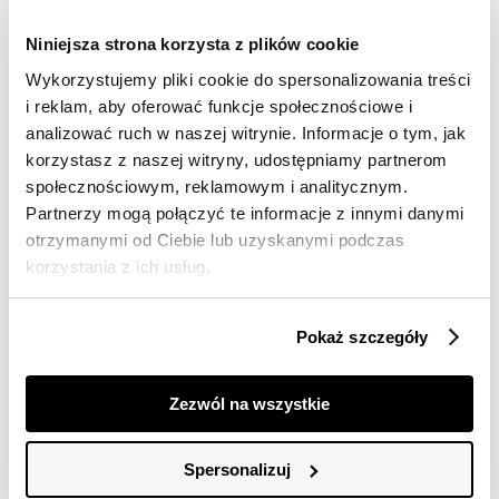
Darmowa dostawa od 149zł dla wybranych metod
dostawy
Niniejsza strona korzysta z plików cookie
30 dni na zwrot
Wykorzystujemy pliki cookie do spersonalizowania treści
i reklam, aby oferować funkcje społecznościowe i
analizować ruch w naszej witrynie. Informacje o tym, jak
Opis produktu
korzystasz z naszej witryny, udostępniamy partnerom
społecznościowym, reklamowym i analitycznym.
Spodnie damskie Top Secret z efektowną fakturą.
Partnerzy mogą połączyć te informacje z innymi danymi
Urzekające wieloma możliwościami praktycznego
otrzymanymi od Ciebie lub uzyskanymi podczas
zastosowania spodnie damskie z prostymi szerokimi
korzystania z ich usług.
nogawkami o długości 3/4 oraz szeroką gumką w talii,
która podkreśla smukłość kobiecej sylwetki. Posiadają
one praktyczne kieszenie po bokach i zostały
Pokaż szczegóły
wykonane z delikatnej oraz przyjemnej w dotyku
dzianiny o efektownej fakturze na całości. Z
powodzeniem wykorzystywać można je w przeróżnych
Zezwól na wszystkie
kobiecych stylizacjach letnich oraz wakacyjnych, gdyż
sprawdzają się zarówno w zestawieniu ze sportowym
T-shirtem, jak i również elegancką bluzką. Spodnie
Spersonalizuj
dostępne w kolorze różowym SSP4456RO.