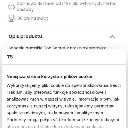
Darmowa dostawa od 149zł dla wybranych metod
dostawy
30 dni na zwrot
Opis produktu
Spodnie damskie Top Secret z prostymi szerokimi
nogawkami.
Subtelnie eleganckie spodnie damskie z prostymi,
długimi i szerokimi nogawkami, zakończonymi
delikatnym przeszyciem. Są one zapinane z przodu na
Niniejsza strona korzysta z plików cookie
guzik oraz suwak, a uroku dodają im praktyczne
Wykorzystujemy pliki cookie do spersonalizowania treści
kieszenie po bokach oraz efektowne zaszewki w okolicy
i reklam, aby oferować funkcje społecznościowe i
talii. Wykonane one zostały z przyjemnej w dotyku
analizować ruch w naszej witrynie. Informacje o tym, jak
dzianiny z efektownym wzorem w jodełkę, będąc
dodatkowo wyposażonymi w praktyczny pasek do
korzystasz z naszej witryny, udostępniamy partnerom
założenia w talii. Będą one świetnym uzupełnieniem
społecznościowym, reklamowym i analitycznym.
wszelakich stylizacji do pracy, jak i również tych na co
Partnerzy mogą połączyć te informacje z innymi danymi
dzień. Spodnie damskie dostępne w kolorze szarym
otrzymanymi od Ciebie lub uzyskanymi podczas