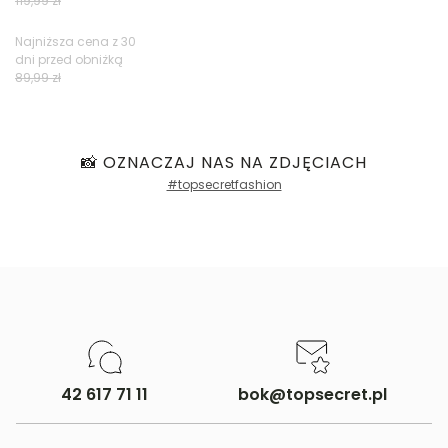
119,99 zł
Najniższa cena z 30
dni przed obniżką
89,99 zł
📸 OZNACZAJ NAS NA ZDJĘCIACH
#topsecretfashion
42 617 71 11
bok@topsecret.pl