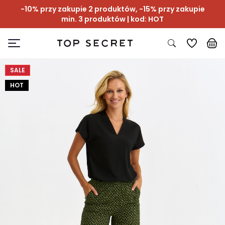
-10% przy zakupie 2 produktów, -15% przy zakupie
min. 3 produktów | kod: HOT
SALE
HOT