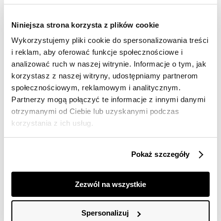
dostawy
30 dni na zwrot
Niniejsza strona korzysta z plików cookie
Wykorzystujemy pliki cookie do spersonalizowania treści
Opis produktu
i reklam, aby oferować funkcje społecznościowe i
analizować ruch w naszej witrynie. Informacje o tym, jak
Spodnie damskie Top Secret z szerokimi nogawkami.
korzystasz z naszej witryny, udostępniamy partnerom
społecznościowym, reklamowym i analitycznym.
Pełne niecodziennej elegancji i osobliwego stylu
Partnerzy mogą połączyć te informacje z innymi danymi
spodnie damskie z szerokimi nogawkami o długości
otrzymanymi od Ciebie lub uzyskanymi podczas
przed kostkę. Posiadają one szeroką gumkę w talii oraz
praktyczne kieszenie po bokach, a uroku dodaje im
korzystania z ich usług.
niecodzienny efektowny nadruk na całości w postaci
ciekawego wzorku. Uszyte one zostały z przyjemnej w
dotyku oraz delikatnej tkaniny wiskozowej, ujmując swą
Pokaż szczegóły
gładkością i miękkością. Można je z powodzeniem
zastosować zarówno jako element stylizacji do pracy,
jak i również podczas weekendowych wypraw z
Zezwól na wszystkie
przyjaciółmi. Spodnie dostępne w kolorze zielonym
SSP4344ZI.
Spersonalizuj