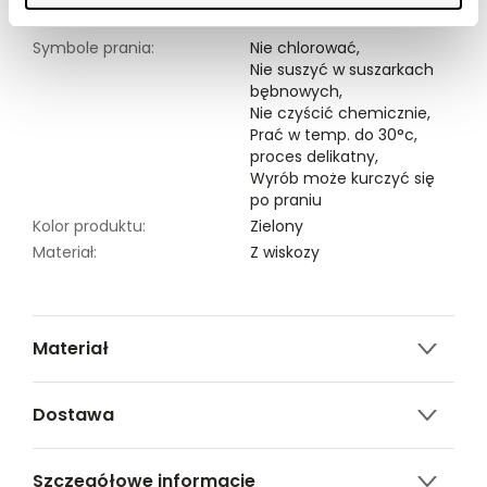
Modelka ma 176 cm wzrostu i prezentuje rozmiar 34.
Symbole prania:
Nie chlorować,
Nie suszyć w suszarkach
bębnowych,
Nie czyścić chemicznie,
Prać w temp. do 30°c,
proces delikatny,
Wyrób może kurczyć się
po praniu
Kolor produktu:
Zielony
Materiał:
Z wiskozy
Materiał
100% WISKOZA
Dostawa
Darmowa dostawa od 149zł dla wybranych metod
Szczegółowe informacje
dostawy.