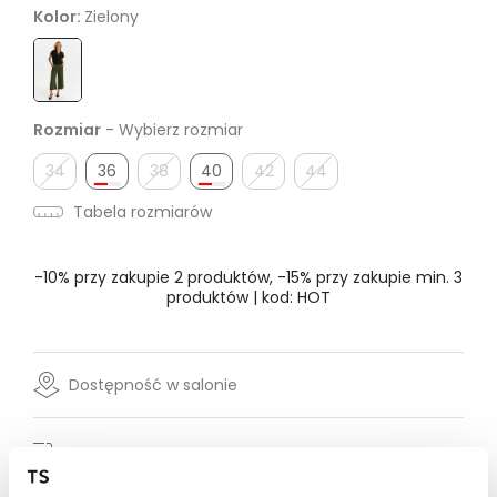
Kolor:
Zielony
Rozmiar
- Wybierz rozmiar
34
36
38
40
42
44
Tabela rozmiarów
-10% przy zakupie 2 produktów, -15% przy zakupie min. 3
produktów | kod: HOT
Dostępność w salonie
Wysyłka w 24-72h
Darmowa dostawa od 149zł dla wybranych metod