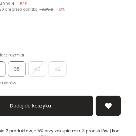
149,99 zł
-53%
30 dni przed obniżką:
79,99 zł
-13%
erz rozmiar
38
40
42
zmiarów
Dodaj do koszyka
ie 2 produktów, -15% przy zakupie min. 3 produktów | kod: