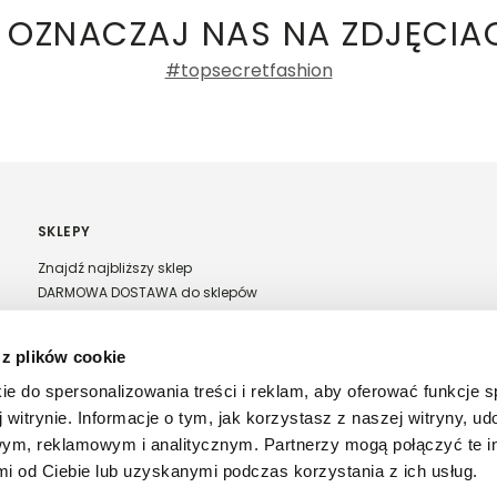
 OZNACZAJ NAS NA ZDJĘCIA
0%
#topsecretfashion
0%
0%
0%
SKLEPY
Znajdź najbliższy sklep
DARMOWA DOSTAWA do sklepów
Franczyza Top Secret
Regulamin sprzedaży w salonach stacjonarnych
 z plików cookie
ntów
ie do spersonalizowania treści i reklam, aby oferować funkcje 
 witrynie. Informacje o tym, jak korzystasz z naszej witryny, u
ym, reklamowym i analitycznym. Partnerzy mogą połączyć te i
 od Ciebie lub uzyskanymi podczas korzystania z ich usług.