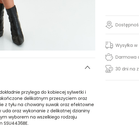
Dostępność
Wysyłka w
Darmowa d
30 dni na 
kładnie przylega do kobiecej sylwetki i
 zakończone delikatnym przeszyciem oraz
ęcie z tyłu na chowany suwak oraz efektowne
wy uda oraz wykonanie z delikatnej dzianiny
ałym wyborem na wszelkiego rodzaju
ym SSU4436BE.