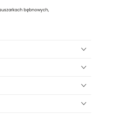
 suszarkach bębnowych,
wy.
obnym rozcięciem
ły 3, 30-741 Kraków -
Kontakt
.in. Żabka, Dino, Kaufland, Lidl, Shell) -
ki damskie
100%