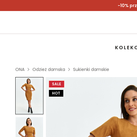
-10% prz
KOLEK
ONA
Odzież damska
Sukienki damskie
SALE
HOT