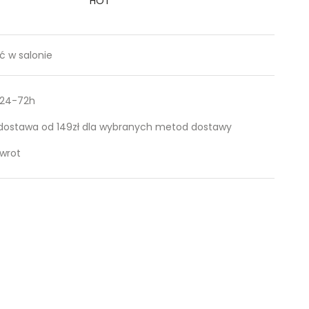
HOT
 w salonie
 24-72h
ostawa od 149zł dla wybranych metod dostawy
zwrot