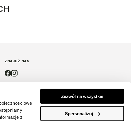
CH
ZNAJDŹ NAS
4.9
Zezwól na wszystkie
społecznościowe
Na podstawie
4210
opinii
z całego okresu
dostępniamy
Spersonalizuj
nformacje z