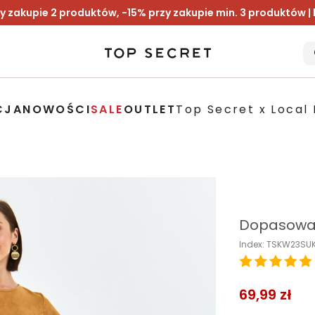
y zakupie 2 produktów, -15% przy zakupie min. 3 produktów |
CJA
NOWOŚCI
SALE
OUTLET
Top Secret x Local 
Dopasowan
Index: TSKW23SU
69,99 zł