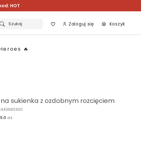
 kod: HOT
Zaloguj się
Koszyk
Szukaj
Heroes 🔥
a sukienka z ozdobnym rozcięciem
K443680X00
5.0
(
1
)