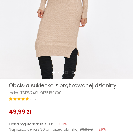
Obcisła sukienka z prążkowanej dzianiny
Index: TSKW24SUK475180X00
5.0
(
2
)
49,99 zł
Cena regularna:
119,99 zł
-58%
Najniższa cena z 30 dni przed obniżką:
69,99 zł
-29%