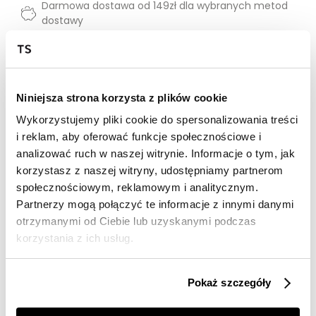
Darmowa dostawa od 149zł dla wybranych metod
dostawy
30 dni na zwrot
Opis produktu
Niniejsza strona korzysta z plików cookie
Sukienka damska Top Secret o obcisłym fasonie.
Wykorzystujemy pliki cookie do spersonalizowania treści
i reklam, aby oferować funkcje społecznościowe i
Urzekająca swym ekstrawaganckim stylem oraz
analizować ruch w naszej witrynie. Informacje o tym, jak
niezwykłą elegancją obcisła sukienka damska o
korzystasz z naszej witryny, udostępniamy partnerom
długości za kolano, która przylega do kobiecej sylwetki i
eksponuje jej smukłość oraz walory. Posiada ona proste
społecznościowym, reklamowym i analitycznym.
długie rękawy zakończone delikatnym ściągaczem
Partnerzy mogą połączyć te informacje z innymi danymi
oraz efektowny dekolt na delikatnej stójce, będąc
otrzymanymi od Ciebie lub uzyskanymi podczas
wykonaną z przyjemnej w dotyku oraz miękkiej dzianiny
korzystania z ich usług.
prążkowanej na całości oraz wzbogaconej o efektowne
rozcięcia u dołu po bokach. Może być ona z
powodzeniem wykorzystywana zarówno jako element
Pokaż szczegóły
stroju do pracy, jak i też podczas weekendowych
spotkań w gronie przyjaciół. Sukienka damska dostępna
w kolorze beżowym TSKW24SUK475180X00.