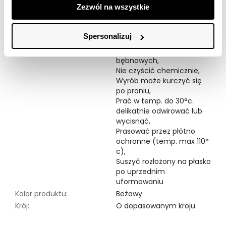
Zezwól na wszystkie
Modelka ma 177 cm wzrostu i prezentuje rozmiar 34.
Spersonalizuj
Symbole prania:
Nie chlorować,
Nie suszyć w suszarkach
bębnowych,
Nie czyścić chemicznie,
Wyrób może kurczyć się
po praniu,
Prać w temp. do 30°c.
delikatnie odwirować lub
wycisnąć,
Prasować przez płótno
ochronne (temp. max 110°
c),
Suszyć rozłożony na płasko
po uprzednim
uformowaniu
Kolor produktu:
Beżowy
Krój:
O dopasowanym kroju