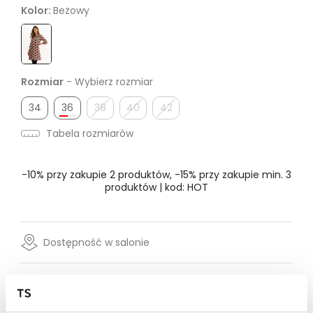
Kolor:
Beżowy
Rozmiar
- Wybierz rozmiar
34
36
38
40
42
Tabela rozmiarów
-10% przy zakupie 2 produktów, -15% przy zakupie min. 3
produktów | kod: HOT
Dostępność w salonie
Wysyłka w 24-72h
Darmowa dostawa od 149zł dla wybranych metod