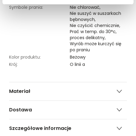
Symbole prania:
Nie chlorować,
Nie suszyć w suszarkach
bębnowych,
Nie czyścić chemicznie,
Prać w temp. do 30°c,
proces delikatny,
Wyrób może kurczyć się
po praniu
Kolor produktu:
Beżowy
Krój:
O linii a
Materiał
100% WISKOZA
Dostawa
Darmowa dostawa od 149zł dla wybranych metod
Szczegółowe informacje
dostawy.