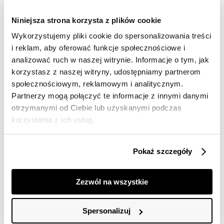
dostawy
Niniejsza strona korzysta z plików cookie
30 dni na zwrot
Wykorzystujemy pliki cookie do spersonalizowania treści
i reklam, aby oferować funkcje społecznościowe i
Opis produktu
analizować ruch w naszej witrynie. Informacje o tym, jak
korzystasz z naszej witryny, udostępniamy partnerom
Sukienka damska Top Secret trapezowa o luźnym kroju.
społecznościowym, reklamowym i analitycznym.
Trapezowa sukienka damska o bardzo luźnym i
Partnerzy mogą połączyć te informacje z innymi danymi
swobodnym kroju oraz długości do połowy uda. Posiada
otrzymanymi od Ciebie lub uzyskanymi podczas
ona rękawy o długości 3/4 i lekko owalny dekolt, będąc
korzystania z ich usług.
wykonaną z przyjemnej w dotyku oraz dobrej
gatunkowo dzianiny wiskozowej, wzbogaconej na
całości efektownym nadrukiem z wizerunkiem ręcznie
Pokaż szczegóły
malowanych kwiatów. Może być ona z powodzeniem
wykorzystywana zarówno jako element stylizacji do
pracy, jak i również podczas weekendowych spotkań z
Zezwól na wszystkie
przyjaciółmi. Sukienka dostępna w kolorze beżowym
SSU4486BE.
Spersonalizuj
Modelka ma 176 cm wzrostu i prezentuje rozmiar 34.