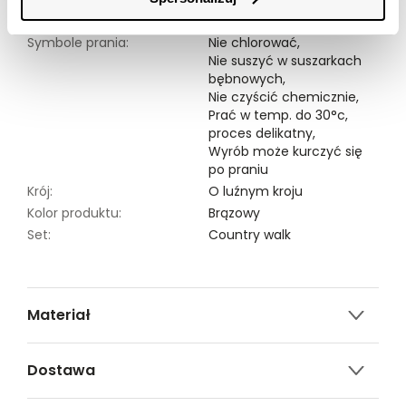
Modelka ma 174 cm wzrostu i prezentuje rozmiar 34.
Symbole prania:
Nie chlorować,
Nie suszyć w suszarkach
bębnowych,
Nie czyścić chemicznie,
Prać w temp. do 30°c,
proces delikatny,
Wyrób może kurczyć się
po praniu
Krój:
O luźnym kroju
Kolor produktu:
Brązowy
Set:
Country walk
Materiał
100% WISKOZA
Dostawa