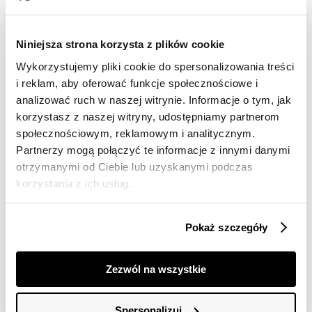
Darmowa dostawa od 149zł dla wybranych metod
dostawy
Niniejsza strona korzysta z plików cookie
30 dni na zwrot
Wykorzystujemy pliki cookie do spersonalizowania treści
i reklam, aby oferować funkcje społecznościowe i
Opis produktu
analizować ruch w naszej witrynie. Informacje o tym, jak
korzystasz z naszej witryny, udostępniamy partnerom
Sukienka damska Top Secret koszulowa z wiązaniem w
talii.
społecznościowym, reklamowym i analitycznym.
Partnerzy mogą połączyć te informacje z innymi danymi
Przepełniona elegancją i niecodzienną swobodą długa
otrzymanymi od Ciebie lub uzyskanymi podczas
sukienka damska o prostym kroju z rękawami o
korzystania z ich usług.
długości 3/4 zakończonymi mankietem z zapięciem na
guzik. Posiada ona klasyczny kołnierzyk i jest zapinana z
przodu na całej długości na guziki, będąc wzbogaconą
Pokaż szczegóły
o wiązanie w talii z wykorzystaniem szerokiej tasiemki z
tego samego materiału. Koszulowa sukienka świetnie
sprawdzi się zarówno jako element stylizacji do pracy,
Zezwól na wszystkie
jak i na wieczorne wyjście z przyjaciółmi. Sukienka
dostępna w kolorze musztardowym SSU4203BR.
Spersonalizuj