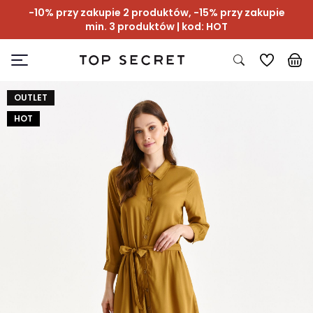
-10% przy zakupie 2 produktów, -15% przy zakupie
min. 3 produktów | kod: HOT
OUTLET
HOT