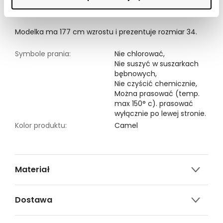
spotkania w gronie przyjaciół. Sukienka damska
dostępna w kolorze camel TSKW24SUK477613X00.
Modelka ma 177 cm wzrostu i prezentuje rozmiar 34.
Symbole prania:
Nie chlorować,
Nie suszyć w suszarkach
bębnowych,
Nie czyścić chemicznie,
Można prasować (temp.
max 150° c). prasować
wyłącznie po lewej stronie.
Kolor produktu:
Camel
Materiał
2% ELASTAN,98% BAWEŁNA
Dostawa
Darmowa dostawa od 149zł dla wybranych metod