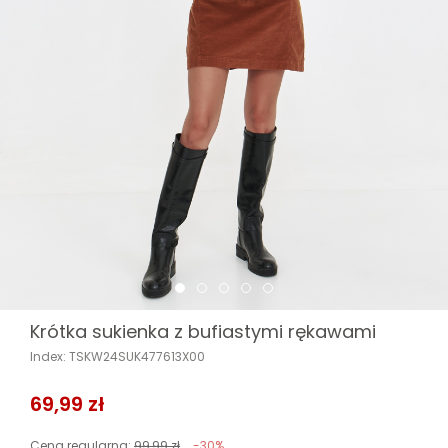
Krótka sukienka z bufiastymi rękawami
Index: TSKW24SUK477613X00
69,99 zł
Cena regularna:
99,99 zł
-30%