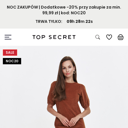
NOC ZAKUPÓW | Dodatkowe -20% przy zakupie za min.
99,99 zł | kod: NOC20
TRWA TYLKO:
09
h
28
m
22
s
SALE
NOC20