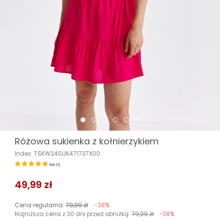
Różowa sukienka z kołnierzykiem
Index: TSKW24SUK471737X00
5.0
(
1
)
49,99 zł
Cena regularna:
79,99 zł
-38%
Najniższa cena z 30 dni przed obniżką:
79,99 zł
-38%