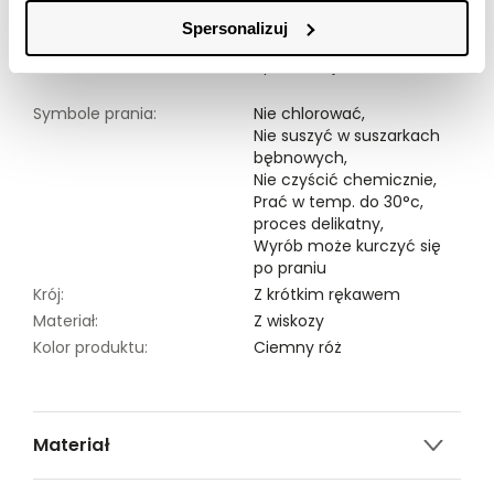
dostępna w kolorze ciemnego różu SSU4717CR.
Spersonalizuj
Modelka ma 176 cm wzrostu i prezentuje rozmiar 34.
Symbole prania:
Nie chlorować,
Nie suszyć w suszarkach
bębnowych,
Nie czyścić chemicznie,
Prać w temp. do 30°c,
proces delikatny,
Wyrób może kurczyć się
po praniu
Krój:
Z krótkim rękawem
Materiał:
Z wiskozy
Kolor produktu:
Ciemny róż
Materiał
100% WISKOZA