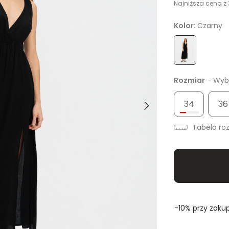
Najniższa cena z 
Kolor:
Czarny
Rozmiar
- Wybi
34
36
Tabela ro
-10% przy zakup