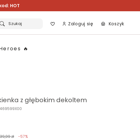
 kod: HOT
Zaloguj się
Koszyk
Szukaj
Heroes 🔥
kienka z głębokim dekoltem
K469599X00
139,99 zł
-57%