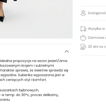
Dostępność
Wysyłka w
Darmowa d
30 dni na 
 idealna propozycja na sezon jesień/zima.
zkloszowanym krojem i subtelnymi
harakter sprawia, że świetnie sprawdzi się
 wyjazdów. Sukienka wyposażona jest w
ach ceniących styl i komfort.
 suszarkach bębnowych,
ć w temp. do 30°c, proces delikatny,
praniu