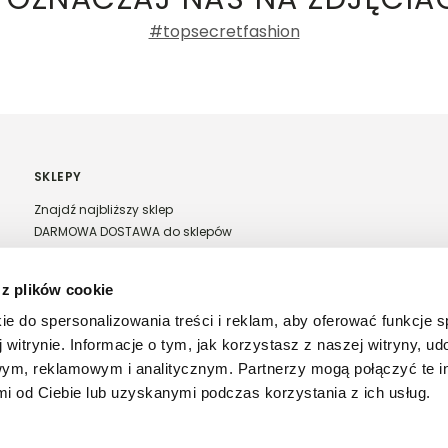
#topsecretfashion
SKLEPY
Znajdź najbliższy sklep
DARMOWA DOSTAWA do sklepów
Franczyza Top Secret
Regulamin sprzedaży w salonach stacjonarnych
 z plików cookie
ie do spersonalizowania treści i reklam, aby oferować funkcje 
 witrynie. Informacje o tym, jak korzystasz z naszej witryny, u
ym, reklamowym i analitycznym. Partnerzy mogą połączyć te i
 od Ciebie lub uzyskanymi podczas korzystania z ich usług.