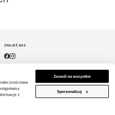
ZNAJDŹ NAS
4.9
Zezwól na wszystkie
społecznościowe
Na podstawie
4198
opinii
z całego okresu
dostępniamy
Spersonalizuj
nformacje z