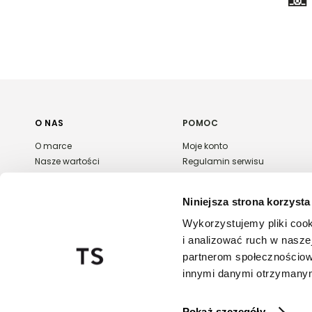
Skład:
100% WISKOZA
Więcej informacji o dostawie
tutaj.
O NAS
POMOC
O marce
Moje konto
Nasze wartości
Regulamin serwisu
Polityka prywatności
Płatność i dostawa
Kontakt
Zwroty i reklamacje
Niniejsza strona korzysta
Karta podarunkowa
FAQ
Wykorzystujemy pliki cook
Export & wholesale
i analizować ruch w naszej
Regulaminy promocji
partnerom społecznościow
innymi danymi otrzymanymi
Pokaż szczegóły