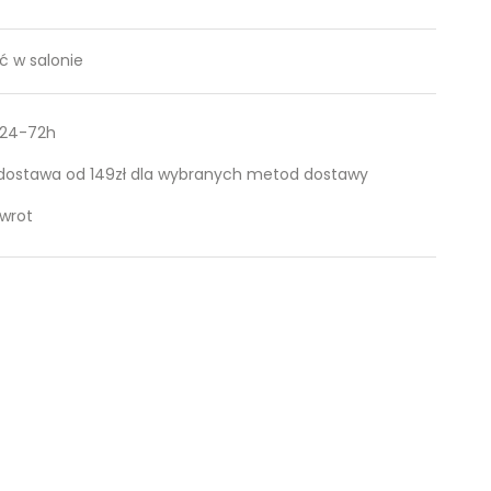
 w salonie
 24-72h
ostawa od 149zł dla wybranych metod dostawy
zwrot