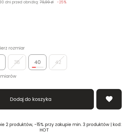
30 dni przed obniżką:
79,99 zł
-25%
erz rozmiar
38
40
42
zmiarów
Dodaj do koszyka
ie 2 produktów, -15% przy zakupie min. 3 produktów | kod:
HOT