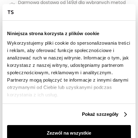
Darmowa dostawa od 149zł dla wybranych metod
dostawy
30 dni na zwrot
Niniejsza strona korzysta z plików cookie
Opis produktu
Wykorzystujemy pliki cookie do spersonalizowania treści
Sukienka damska Top Secret dzianinowa dopasowana.
i reklam, aby oferować funkcje społecznościowe i
analizować ruch w naszej witrynie. Informacje o tym, jak
Ceniona za komfort podczas użytkowania dzianinowa
korzystasz z naszej witryny, udostępniamy partnerom
sukienka damska o długości do kolan w wersji
społecznościowym, reklamowym i analitycznym.
dopasowanej, która przylega do kobiecej sylwetki i
Partnerzy mogą połączyć te informacje z innymi danymi
eksponuje jej walory. Posiada ona proste rękawy o
długości 3/4 zakończone ściągaczem oraz efektowny
otrzymanymi od Ciebie lub uzyskanymi podczas
okrągły dekolt z delikatną lamówką wokół. Wykonana
korzystania z ich usług.
ona została z przyjemnej w dotyku oraz dobrej
gatunkowo dzianiny z wzorem w efektowne szerokie
paski na całości. Sprawdzi się zarówno w przeróżnych
Pokaż szczegóły
kobiecych stylizacjach codziennych, jak i również jako
element stroju do pracy. Sukienka dostępna w kolorze
czarnym SSU4590CA.
Zezwól na wszystkie