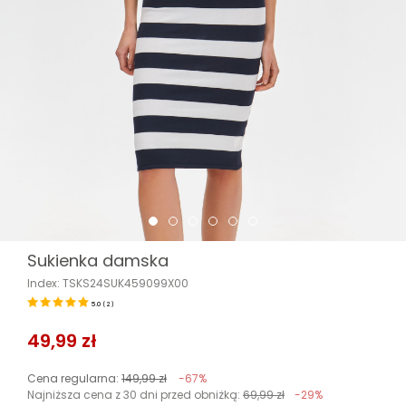
Sukienka damska
Index: TSKS24SUK459099X00
5.0
(
2
)
49,99 zł
Cena regularna:
149,99 zł
-67%
Najniższa cena z 30 dni przed obniżką:
69,99 zł
-29%