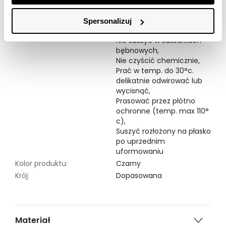
Modelka ma 176 cm wzrostu i prezentuje rozmiar 34.
Spersonalizuj
Symbole prania:
Nie chlorować,
Nie suszyć w suszarkach
bębnowych,
Nie czyścić chemicznie,
Prać w temp. do 30°c.
delikatnie odwirować lub
wycisnąć,
Prasować przez płótno
ochronne (temp. max 110°
c),
Suszyć rozłożony na płasko
po uprzednim
uformowaniu
Kolor produktu:
Czarny
Krój:
Dopasowana
Materiał