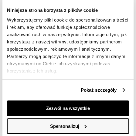
Wysyłka w 24-72h
Niniejsza strona korzysta z plików cookie
Darmowa dostawa od 149zł dla wybranych metod
dostawy
Wykorzystujemy pliki cookie do spersonalizowania treści
30 dni na zwrot
i reklam, aby oferować funkcje społecznościowe i
analizować ruch w naszej witrynie. Informacje o tym, jak
korzystasz z naszej witryny, udostępniamy partnerom
Opis produktu
społecznościowym, reklamowym i analitycznym.
Partnerzy mogą połączyć te informacje z innymi danymi
Sukienka damska Top Secret dopasowana na
otrzymanymi od Ciebie lub uzyskanymi podczas
ramiączkach.
korzystania z ich usług.
Elegancka dopasowana sukienka damska o długości
przed kolano w wersji bez rękawów na cienkich
regulowanych ramiączkach. Uroku dodaje jej lekko
Pokaż szczegóły
obniżony dekolt w łódkę oraz efektowne rozcięcie u
dołu po boku. Jej dopasowany krój sprawia, iż pięknie
układa się ona na kobiecej sylwetce, eksponując jej
Zezwól na wszystkie
walory. Sukienka ta jest doskonałym pomysłem
stylizacyjnym na wszelkiego rodzaju wyjścia imprezowe
oraz oficjalne. Sukienka dostępna w kolorze czarnym
Spersonalizuj
SSU4404CA.