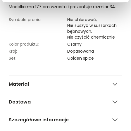
Modelka ma 177 cm wzrostu i prezentuje rozmiar 34.
Symbole prania:
Nie chlorować,
Nie suszyć w suszarkach
bębnowych,
Nie czyścić chemicznie
Kolor produktu:
Czarny
Krój:
Dopasowana
Set:
Golden spice
Materiał
3% ELASTAN,97% POLIESTER
Dostawa
Darmowa dostawa od 149zł dla wybranych metod
Szczegółowe informacje
dostawy.