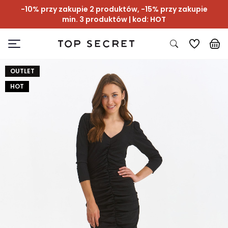
-10% przy zakupie 2 produktów, -15% przy zakupie
min. 3 produktów | kod: HOT
OUTLET
HOT