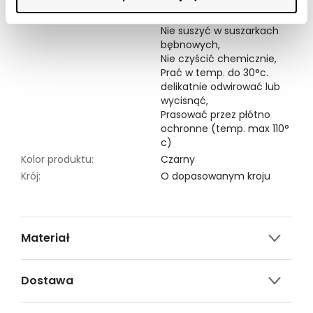
Symbole prania:
Nie chlorować,
Nie suszyć w suszarkach
bębnowych,
Nie czyścić chemicznie,
Prać w temp. do 30°c.
delikatnie odwirować lub
wycisnąć,
Prasować przez płótno
ochronne (temp. max 110°
c)
Kolor produktu:
Czarny
Krój:
O dopasowanym kroju
Materiał
97% POLIESTER,3% ELASTAN
Dostawa
Darmowa dostawa od 149zł dla wybranych metod