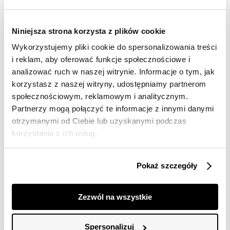
Darmowa dostawa od 149zł dla wybranych metod
dostawy
Niniejsza strona korzysta z plików cookie
30 dni na zwrot
Wykorzystujemy pliki cookie do spersonalizowania treści
i reklam, aby oferować funkcje społecznościowe i
Opis produktu
analizować ruch w naszej witrynie. Informacje o tym, jak
korzystasz z naszej witryny, udostępniamy partnerom
Sukienka damska Top Secret o dopasowanym kroju.
społecznościowym, reklamowym i analitycznym.
Pełna niecodziennej elegancji sukienka damska o
Partnerzy mogą połączyć te informacje z innymi danymi
dopasowanym kroju, która przylegając do kobiecej
otrzymanymi od Ciebie lub uzyskanymi podczas
sylwetki, eksponuje jej smukłość. Posiada ona bufiaste
korzystania z ich usług.
rękawy o długości 3/4 oraz dekolt w serek, będąc
wzbogaconą o pionowe marszczenie z przodu na całej
długości. Została ona uszyta z dobrej gatunkowo oraz
Pokaż szczegóły
przyjemnej w dotyku dzianiny, będąc świetnym
wyborem zarówno na stylizację imprezową, jak i
również podczas uroczystej kolacji. Sukienka dostępna
Zezwól na wszystkie
w kolorze czarnym SSU4531CA.
Modelka ma 176 cm wzrostu i prezentuje rozmiar 34.
Spersonalizuj