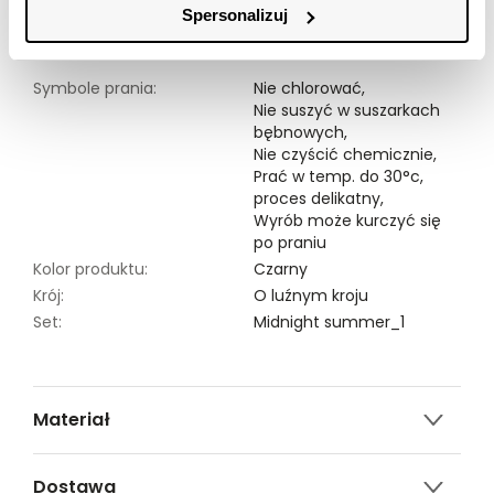
Spersonalizuj
Modelka ma 176 cm wzrostu i prezentuje rozmiar 34.
Symbole prania:
Nie chlorować,
Nie suszyć w suszarkach
bębnowych,
Nie czyścić chemicznie,
Prać w temp. do 30°c,
proces delikatny,
Wyrób może kurczyć się
po praniu
Kolor produktu:
Czarny
Krój:
O luźnym kroju
Set:
Midnight summer_1
Materiał
100% WISKOZA
Dostawa