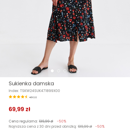
Sukienka damska
Index: TSKW24SUK471899X00
4.5
(
2
)
69,99 zł
Cena regularna:
139,99 zł
-50%
Najniższa cena z 30 dni przed obniżką:
139,99 zł
-50%