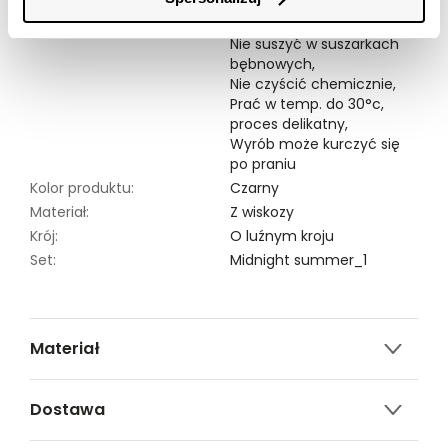
Symbole prania:
Nie chlorować,
Nie suszyć w suszarkach
bębnowych,
Nie czyścić chemicznie,
Prać w temp. do 30°c,
proces delikatny,
Wyrób może kurczyć się
po praniu
Kolor produktu:
Czarny
Materiał:
Z wiskozy
Krój:
O luźnym kroju
Set:
Midnight summer_1
Materiał
100% WISKOZA
Dostawa