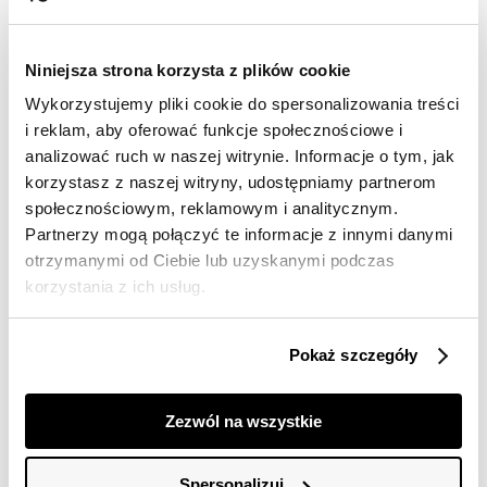
dostawy
30 dni na zwrot
Niniejsza strona korzysta z plików cookie
Wykorzystujemy pliki cookie do spersonalizowania treści
Opis produktu
i reklam, aby oferować funkcje społecznościowe i
analizować ruch w naszej witrynie. Informacje o tym, jak
Sukienka damska Top Secret z delikatnym kwiatowym
motywem.
korzystasz z naszej witryny, udostępniamy partnerom
społecznościowym, reklamowym i analitycznym.
Zwiewna sukienka damska o luźnym kroju i długości do
Partnerzy mogą połączyć te informacje z innymi danymi
połowy uda. Posiada ona krótkie bufiaste rękawy
otrzymanymi od Ciebie lub uzyskanymi podczas
zakończone gumką oraz dekolt w serek, a uroku dodaje
korzystania z ich usług.
jej praktyczna gumka w talii, podkreślająca smukłość
kobiecej sylwetki oraz dodatkowe przewiązanie z
wykorzystaniem szarfy z tego samego materiału.
Pokaż szczegóły
Uszyta ona została z delikatnej oraz przyjemnej w
dotyku dzianiny wiskozowej, wzbogaconej na całości
efektownym nadrukiem z motywem polnych kwiatów.
Sukienka dostępna w kolorze czarnym SSU4719CA.
Zezwól na wszystkie
Modelka ma 176 cm wzrostu i prezentuje rozmiar 34.
Spersonalizuj