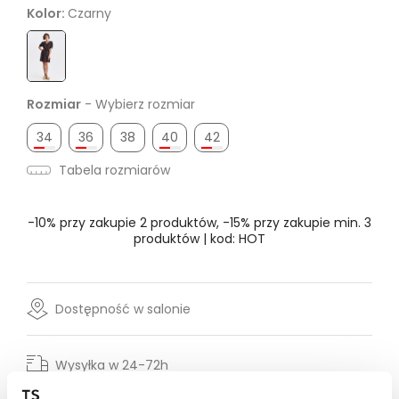
Kolor:
Czarny
Rozmiar
- Wybierz rozmiar
34
36
38
40
42
Tabela rozmiarów
-10% przy zakupie 2 produktów, -15% przy zakupie min. 3
produktów | kod: HOT
Dostępność w salonie
Wysyłka w 24-72h
Darmowa dostawa od 149zł dla wybranych metod