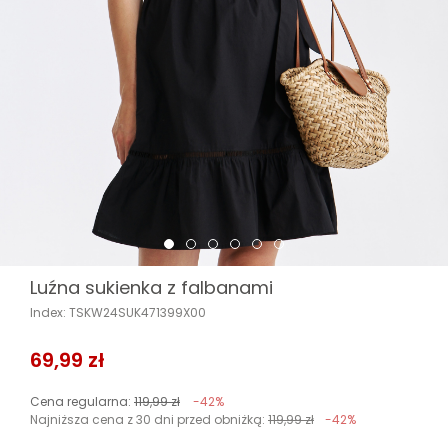
Luźna sukienka z falbanami
Index: TSKW24SUK471399X00
69,99 zł
Cena regularna:
119,99 zł
-42%
Najniższa cena z 30 dni przed obniżką:
119,99 zł
-42%