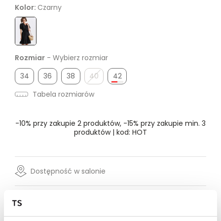
Kolor:
Czarny
Rozmiar
- Wybierz rozmiar
34
36
38
40
42
Tabela rozmiarów
-10% przy zakupie 2 produktów, -15% przy zakupie min. 3
produktów | kod: HOT
Dostępność w salonie
Wysyłka w 24-72h
Darmowa dostawa od 149zł dla wybranych metod