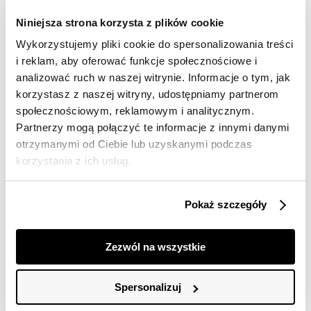
dostawy
Niniejsza strona korzysta z plików cookie
30 dni na zwrot
Wykorzystujemy pliki cookie do spersonalizowania treści
i reklam, aby oferować funkcje społecznościowe i
Opis produktu
analizować ruch w naszej witrynie. Informacje o tym, jak
korzystasz z naszej witryny, udostępniamy partnerom
Sukienka damska Top Secret z efektowną falbaną u
społecznościowym, reklamowym i analitycznym.
dołu.
Partnerzy mogą połączyć te informacje z innymi danymi
Sukienka damska o długości przed kolano z okazałą
otrzymanymi od Ciebie lub uzyskanymi podczas
falbaną u jej dołu, wzbogaconą o delikatne ażurowe
korzystania z ich usług.
wstawki. Posiada ona krótkie bufiaste rękawy
zakończone gumką oraz efektowny dekolt w serek,
będąc wzbogaconą o wiązanie w talii z wykorzystaniem
Pokaż szczegóły
szerokiej szarfy z tego samego materiału. Ładnie
wygląda ona na kobiecej sylwetce i podkreśla jej
smukłość oraz walory. Została ona uszyta z przyjemnej
Zezwól na wszystkie
w dotyku oraz dobrej gatunkowo tkaniny bawełnianej,
świetnie sprawdzając się jako element każdej stylizacji
casualowej. Sukienka dostępna w kolorze czarnym
Spersonalizuj
SSU4713CA.