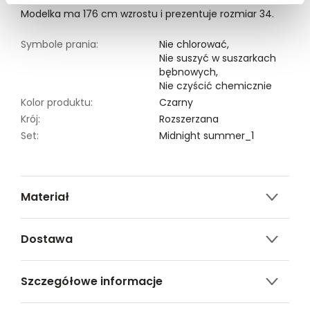
Modelka ma 176 cm wzrostu i prezentuje rozmiar 34.
Symbole prania:
Nie chlorować,
Nie suszyć w suszarkach
bębnowych,
Nie czyścić chemicznie
Kolor produktu:
Czarny
Krój:
Rozszerzana
Set:
Midnight summer_1
Materiał
100% BAWEŁNA
Dostawa
Darmowa dostawa od 149zł dla wybranych metod
Szczegółowe informacje
dostawy.
GWARANTOWANA WYSYŁKA w 48 godzin.
Nazwa produktu:
Luźna sukienka z