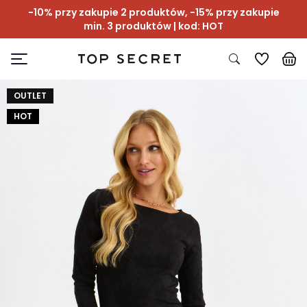
-10% przy zakupie 2 produktów, -15% przy zakupie
min. 3 produktów | kod: HOT
OUTLET
HOT