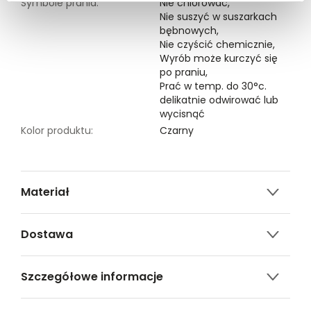
Symbole prania:
Nie chlorować,
Nie suszyć w suszarkach
bębnowych,
Nie czyścić chemicznie,
Wyrób może kurczyć się
po praniu,
Prać w temp. do 30°c.
delikatnie odwirować lub
wycisnąć
Kolor produktu:
Czarny
Materiał
55% WISKOZA,40% POLIAMID,5% ELASTAN
Dostawa
Darmowa dostawa od 149zł dla wybranych metod
Szczegółowe informacje
dostawy.
GWARANTOWANA WYSYŁKA w 48 godzin.
Nazwa produktu:
Dzianinowa sukienka z 3/4