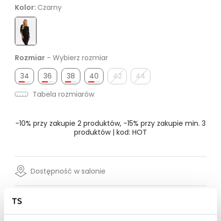
Kolor:
Czarny
Rozmiar
- Wybierz rozmiar
34
36
38
40
42
44
Tabela rozmiarów
-10% przy zakupie 2 produktów, -15% przy zakupie min. 3
produktów | kod: HOT
Dostępność w salonie
Wysyłka w 24-72h
Darmowa dostawa od 149zł dla wybranych metod