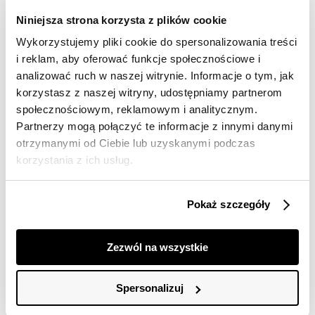
dostawy
Niniejsza strona korzysta z plików cookie
30 dni na zwrot
Wykorzystujemy pliki cookie do spersonalizowania treści
i reklam, aby oferować funkcje społecznościowe i
Opis produktu
analizować ruch w naszej witrynie. Informacje o tym, jak
korzystasz z naszej witryny, udostępniamy partnerom
Sukienka damska Top Secret dzianinowa przylegająca.
społecznościowym, reklamowym i analitycznym.
Partnerzy mogą połączyć te informacje z innymi danymi
Ujmująca elegancją sukienka damska o kroju
otrzymanymi od Ciebie lub uzyskanymi podczas
przylegającym do kobiecej sylwetki i eksponującym jej
walory oraz smukłość. Posiada ona proste rękawy o
korzystania z ich usług.
długości 3/4 oraz efektowny owalny dekolt, a na
całości ma delikatny wzorek z ciekawymi
przetłoczeniami. Została ona uszyta z przyjemnej w
Pokaż szczegóły
dotyku oraz elastycznej dzianiny, świetnie sprawdzając
się zarówno jako element stylizacji do pracy, jak i
również na uroczystą oficjalną kolację. Sukienka
Zezwól na wszystkie
dostępna w kolorze czarnym SSU4476CA.
Modelka ma 176 cm wzrostu i prezentuje rozmiar 34.
Spersonalizuj