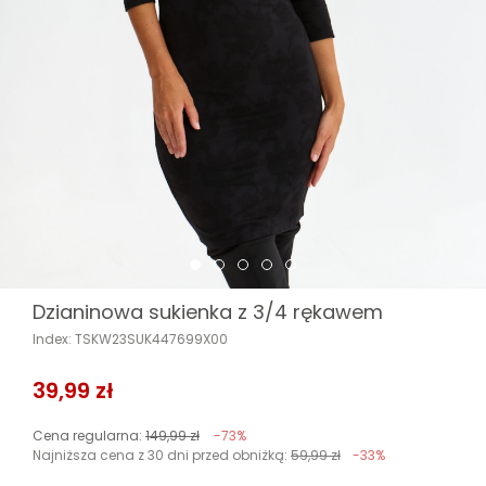
Dzianinowa sukienka z 3/4 rękawem
Index: TSKW23SUK447699X00
39,99 zł
Cena regularna:
149,99 zł
-73%
Najniższa cena z 30 dni przed obniżką:
59,99 zł
-33%