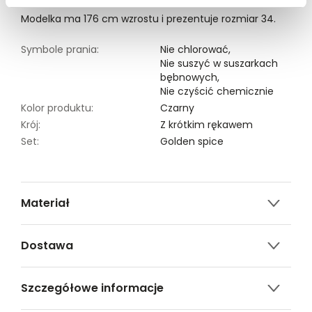
Modelka ma 176 cm wzrostu i prezentuje rozmiar 34.
Symbole prania:
Nie chlorować,
Nie suszyć w suszarkach
bębnowych,
Nie czyścić chemicznie
Kolor produktu:
Czarny
Krój:
Z krótkim rękawem
Set:
Golden spice
Materiał
2% ELASTAN,98% POLIESTER
Dostawa
Darmowa dostawa od 149zł dla wybranych metod
Szczegółowe informacje
dostawy.