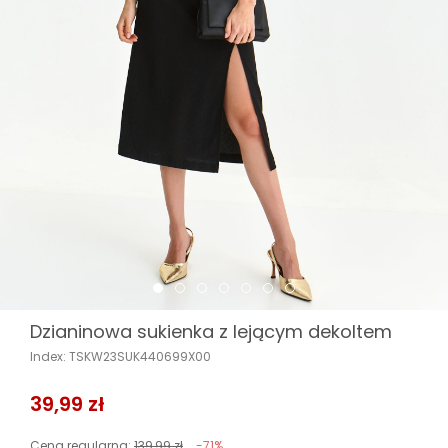
Dzianinowa sukienka z lejącym dekoltem
Index: TSKW23SUK440699X00
39,99 zł
Cena regularna:
139,99 zł
-71%