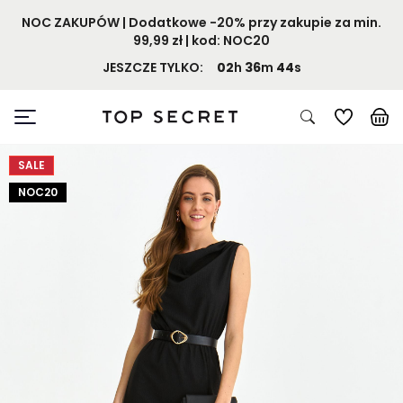
NOC ZAKUPÓW | Dodatkowe -20% przy zakupie za min.
99,99 zł | kod: NOC20
JESZCZE TYLKO:
02
h
36
m
44
s
SALE
NOC20