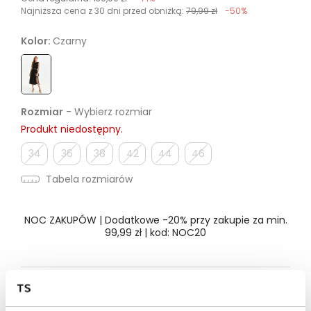
Najniższa cena z 30 dni przed obniżką:
79,99 zł
-50%
Kolor:
Czarny
Rozmiar
- Wybierz rozmiar
Produkt niedostępny.
34
36
38
42
44
46
Tabela rozmiarów
NOC ZAKUPÓW | Dodatkowe -20% przy zakupie za min.
99,99 zł | kod: NOC20
Dostępność w salonie