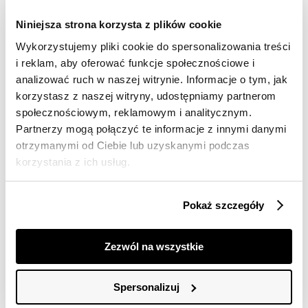
Wysyłka w 24-72h
Niniejsza strona korzysta z plików cookie
Darmowa dostawa od 149zł dla wybranych metod
Wykorzystujemy pliki cookie do spersonalizowania treści
dostawy
i reklam, aby oferować funkcje społecznościowe i
30 dni na zwrot
analizować ruch w naszej witrynie. Informacje o tym, jak
korzystasz z naszej witryny, udostępniamy partnerom
społecznościowym, reklamowym i analitycznym.
Opis produktu
Partnerzy mogą połączyć te informacje z innymi danymi
otrzymanymi od Ciebie lub uzyskanymi podczas
Sukienka damska Top Secret z efektownym lejącym
dekoltem.
korzystania z ich usług.
Przepełniona niecodzienną elegancją sukienka damska
z efektownym lejącym dekoltem w wersji bez rękawów
Pokaż szczegóły
na lekko szerszych ramiączkach. Posiada ona
praktyczną gumkę w talii podkreślającą smukłość
kobiecej sylwetki oraz rozcięcie u dołu po lewej stronie.
Zezwól na wszystkie
Ma ona długość za kolano i wykonana została z
przyjemnej w dotyku oraz delikatnej dzianiny, będąc
świetnym wyborem dla stylizacji oficjalnej i wyjściowej.
Spersonalizuj
Sukienka dostępna w kolorze czarnym SSU4406CA.