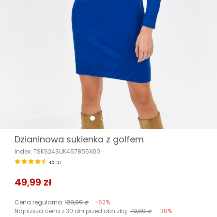
Dzianinowa sukienka z golfem
Index: TSKS24SUK457855X00
4.5
(
2
)
49,99 zł
Cena regularna:
129,99 zł
-62%
Najniższa cena z 30 dni przed obniżką:
79,99 zł
-38%