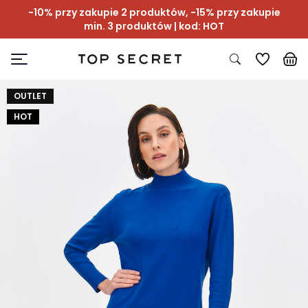
-10% przy zakupie 2 produktów, -15% przy zakupie
min. 3 produktów | kod: HOT
OUTLET
HOT