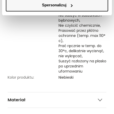
Spersonalizuj
Symbole prania:
Nie chlorować,
Nie suszyć w suszarkach
bębnowych,
Nie czyścić chemicznie,
Prasować przez płótno
ochronne (temp. max 110°
c),
Prać ręcznie w temp. do
30°c, delikatnie wycisnąć,
nie wykręcać,
Suszyć rozłożony na płasko
po uprzednim
uformowaniu
Kolor produktu:
Niebieski
Materiał
30% POLIESTER,70% WISKOZA