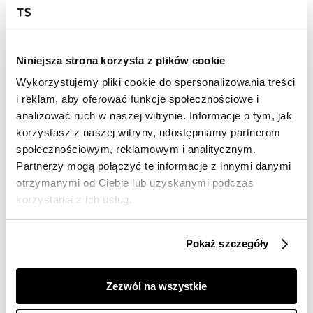
Darmowa dostawa od 149zł dla wybranych metod
dostawy
30 dni na zwrot
Niniejsza strona korzysta z plików cookie
Wykorzystujemy pliki cookie do spersonalizowania treści
Opis produktu
i reklam, aby oferować funkcje społecznościowe i
Sukienka damska Top Secret efektowna dzianinowa.
analizować ruch w naszej witrynie. Informacje o tym, jak
korzystasz z naszej witryny, udostępniamy partnerom
Dzianinowa sukienka damska o kształcie dopasowanym
społecznościowym, reklamowym i analitycznym.
do kobiecej sylwetki i podkreślającym jej smukłość.
Partnerzy mogą połączyć te informacje z innymi danymi
Posiada ona długość do połowy uda oraz proste długie
otrzymanymi od Ciebie lub uzyskanymi podczas
rękawy zakończone praktycznym ściągaczem, a u góry
ma kołnierz golfowy i wykonana została z delikatnej
korzystania z ich usług.
oraz przyjemnej w dotyku dzianiny. Doskonale sprawdzi
się ona w przeróżnych kobiecych stylizacjach
wiosennych czy też letnich, będąc odpowiednim
Pokaż szczegóły
wyborem zarówno do pracy, jak i również podczas
weekendu. Sukienka dostępna w kolorze niebieskim
SSU4578NI.
Zezwól na wszystkie
Modelka ma 178 cm wzrostu i prezentuje rozmiar 34.