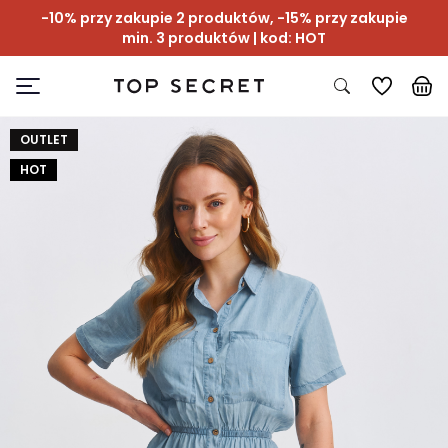
-10% przy zakupie 2 produktów, -15% przy zakupie
min. 3 produktów | kod: HOT
OUTLET
HOT