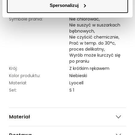
Spersonalizuj
Modelka ma 176 cm wzrostu i prezentuje rozmiar 34.
Symbole prania:
Nie chlorować,
Nie suszyć w suszarkach
bębnowych,
Nie czyścić chemicznie,
Prać w temp. do 30°c,
proces delikatny,
Wyrób może kurczyć się
po praniu
Krój:
Z krótkim rękawem
Kolor produktu:
Niebieski
Materiał:
Lyocell
Set:
S 1
Materiał
100% LYOCELL