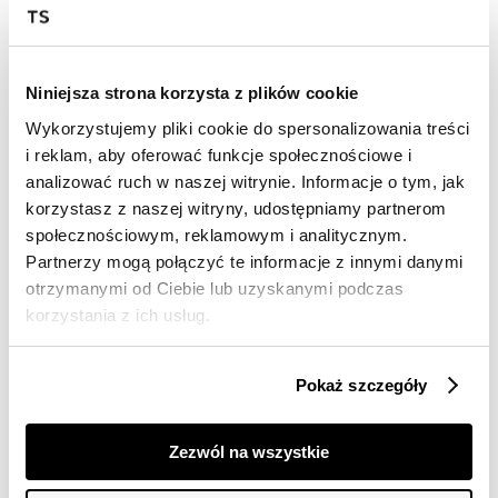
Wysyłka w 24-72h
Darmowa dostawa od 149zł dla wybranych metod
dostawy
30 dni na zwrot
Niniejsza strona korzysta z plików cookie
Wykorzystujemy pliki cookie do spersonalizowania treści
i reklam, aby oferować funkcje społecznościowe i
Opis produktu
analizować ruch w naszej witrynie. Informacje o tym, jak
Sukienka damska Top Secret frywolna o luźnym kroju.
korzystasz z naszej witryny, udostępniamy partnerom
społecznościowym, reklamowym i analitycznym.
Ceniona za pełen swobody oraz luzu styl sukienka
Partnerzy mogą połączyć te informacje z innymi danymi
damska w wersji mini z zaokrąglonym tyłem i przodem
otrzymanymi od Ciebie lub uzyskanymi podczas
oraz krótszymi bokami. Posiada ona proste krótkie
korzystania z ich usług.
rękawy zakończone delikatnym przeszyciem i jest
zapinana na całej długości z przodu na guziki. Ma ona
klasyczny kołnierzyk, a uroku dodaje jej gumka w talii,
podkreślająca smukłość kobiecej sylwetki. Została ona
Pokaż szczegóły
wykonana z przyjemnej w dotyku tkaniny lyocell, będąc
wzbogaconą o efektowne kieszenie z przodu na
wysokości biustu. Sukienka dostępna w kolorze
Zezwól na wszystkie
niebieskim SSU4631NI.