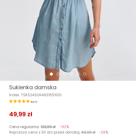
Sukienka damska
Index: TSKS24SUK463155X00
5.0
(
1
)
49,99 zł
Cena regularna:
129,99 zł
-62%
Najniższa cena z 30 dni przed obniżką:
69,99 zł
-29%