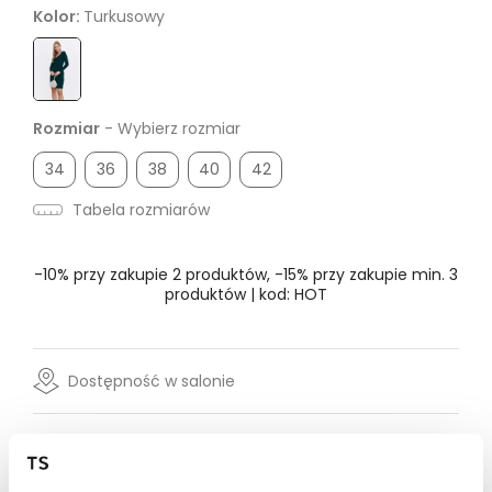
Kolor:
Turkusowy
Rozmiar
- Wybierz rozmiar
34
36
38
40
42
Tabela rozmiarów
-10% przy zakupie 2 produktów, -15% przy zakupie min. 3
produktów | kod: HOT
Dostępność w salonie
Wysyłka w 24-72h
Darmowa dostawa od 149zł dla wybranych metod