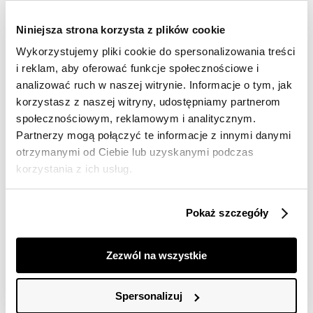
dostawy
Niniejsza strona korzysta z plików cookie
30 dni na zwrot
Wykorzystujemy pliki cookie do spersonalizowania treści
i reklam, aby oferować funkcje społecznościowe i
Opis produktu
analizować ruch w naszej witrynie. Informacje o tym, jak
korzystasz z naszej witryny, udostępniamy partnerom
Sukienka damska Top Secret o pięknie dopasowanym
fasonie.
społecznościowym, reklamowym i analitycznym.
Partnerzy mogą połączyć te informacje z innymi danymi
Urzekająca swym nietuzinkowym stylem oraz pełną
otrzymanymi od Ciebie lub uzyskanymi podczas
subtelności elegancją mini sukienka damska o
korzystania z ich usług.
dopasowanym fasonie, która dokładnie przylega do
kobiecej sylwetki, eksponując jej smukłość oraz walory.
Posiada ona proste długie rękawy zakończone wąskim
Pokaż szczegóły
ściągaczem oraz efektowny dekolt karo ze
ściągaczem pośrodku biustu. Została ona wykonana z
przyjemnej w dotyku oraz przewiewnej dzianiny z
Zezwól na wszystkie
dodatkiem błyszczącej nitki i szczególnie dobrze
sprawdzi się jako element stylizacji wyjściowej czy też
imprezowej. Sukienka damska dostępna w kolorze
Spersonalizuj
turkusowym TSKW24SUK480465X00.