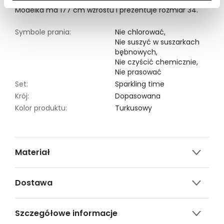
Modelka ma 177 cm wzrostu i prezentuje rozmiar 34.
Symbole prania:
Nie chlorować,
Nie suszyć w suszarkach
bębnowych,
Nie czyścić chemicznie,
Nie prasować
Set:
Sparkling time
Krój:
Dopasowana
Kolor produktu:
Turkusowy
Materiał
60% poliamid, 31% błyszcząca nitka, 9% elastan
Dostawa
Darmowa dostawa od 149zł dla wybranych metod
Szczegółowe informacje
dostawy.