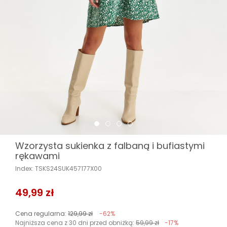
Wzorzysta sukienka z falbaną i bufiastymi
rękawami
Index: TSKS24SUK457177X00
49,99 zł
Cena regularna:
129,99 zł
-62%
Najniższa cena z 30 dni przed obniżką:
59,99 zł
-17%