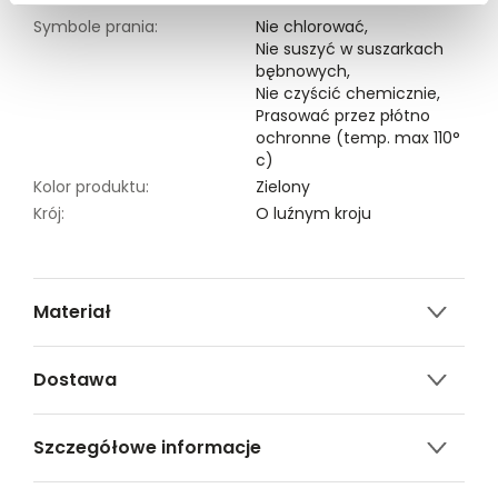
Symbole prania:
Nie chlorować,
Nie suszyć w suszarkach
bębnowych,
Nie czyścić chemicznie,
Prasować przez płótno
ochronne (temp. max 110°
c)
Kolor produktu:
Zielony
Krój:
O luźnym kroju
Materiał
100% WISKOZA
Dostawa
Darmowa dostawa od 149zł dla wybranych metod
Szczegółowe informacje
dostawy.
GWARANTOWANA WYSYŁKA w 48 godzin.
Nazwa produktu:
Wzorzysta sukienka z