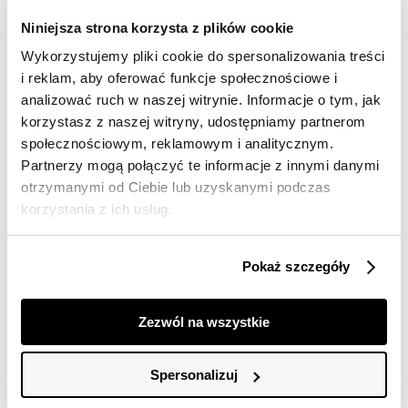
Darmowa dostawa od 149zł dla wybranych metod
Niniejsza strona korzysta z plików cookie
dostawy
Wykorzystujemy pliki cookie do spersonalizowania treści
30 dni na zwrot
i reklam, aby oferować funkcje społecznościowe i
analizować ruch w naszej witrynie. Informacje o tym, jak
Opis produktu
korzystasz z naszej witryny, udostępniamy partnerom
społecznościowym, reklamowym i analitycznym.
Sukienka damska Top Secret o pełnym swobody kroju.
Partnerzy mogą połączyć te informacje z innymi danymi
otrzymanymi od Ciebie lub uzyskanymi podczas
Luźna sukienka damska o prostym kroju i długości do
połowy uda. Posiada ona proste długie rękawy
korzystania z ich usług.
zakończone gumką oraz kołnierzyk na małej stójce z
wiązaniem z przodu z wykorzystaniem dłuższych części
materiału. Dużego uroku dodaje jej delikatne odcięcie
Pokaż szczegóły
w talii oraz wykonanie z przyjemnej w dotyku dzianiny
wiskozowej. U jej dołu umiejscowiono delikatne
rozcięcia po bokach, a na całości ujmuje ona swym
Zezwól na wszystkie
niecodziennym efektownym wzorkiem. Sukienka
dostępna w kolorze zielonym SSU4571ZI.
Spersonalizuj
Modelka ma 176 cm wzrostu i prezentuje rozmiar 34.