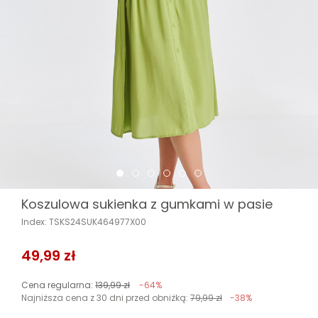
Koszulowa sukienka z gumkami w pasie
Index: TSKS24SUK464977X00
49,99 zł
Cena regularna:
139,99 zł
-64%
Najniższa cena z 30 dni przed obniżką:
79,99 zł
-38%