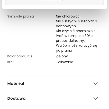
Modelka ma 176 cm wzrostu i prezentuje rozmiar 34.
Symbole prania:
Nie chlorować,
Nie suszyć w suszarkach
bębnowych,
Nie czyścić chemicznie,
Prać w temp. do 30°c,
proces delikatny,
Wyrób może kurczyć się
po praniu
Kolor produktu:
Zielony
Krój:
Taliowana
Materiał
100% WISKOZA
Dostawa
Darmowa dostawa od 149zł dla wybranych metod