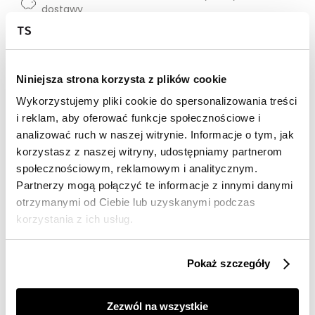
dostawy
30 dni na zwrot
Opis produktu
Niniejsza strona korzysta z plików cookie
Wykorzystujemy pliki cookie do spersonalizowania treści
Sweter damski Top Secret o bardzo luźnym kroju.
i reklam, aby oferować funkcje społecznościowe i
Sweter damski o bardzo luźnym kroju z długim
analizować ruch w naszej witrynie. Informacje o tym, jak
rękawem w formie kimono zakończonym bardzo
korzystasz z naszej witryny, udostępniamy partnerom
szerokim ściągaczem. Posiada on efektowny okrągły
społecznościowym, reklamowym i analitycznym.
dekolt wraz z szeroką lamówką wokół oraz praktyczny
Partnerzy mogą połączyć te informacje z innymi danymi
ściągacz u jego dołu. Jest on w wersji oversize, a uroku
dodaje mu delikatne poprzeczne prążkowanie na
otrzymanymi od Ciebie lub uzyskanymi podczas
całości. Wykonany on został z przyjemnej w dotyku
korzystania z ich usług.
oraz dobrej jakościowo dzianiny, cenionej za oferowaną
miękkość i ciepło. Może być on z powodzeniem
wykorzystywany zarówno jako element stylizacji do
Pokaż szczegóły
pracy, jak i również na co dzień. Sweter dostępny w
kolorze beżowym SSW3604BE.
Zezwól na wszystkie