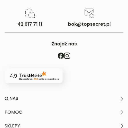
42 617 71 11
bok@topsecret.pl
Znajdź nas
4.9
Na podstawie
4198
opinii
z całego okresu
O NAS
O marce
POMOC
Nasze wartości
Polityka prywatności
Moje konto
SKLEPY
Kontakt