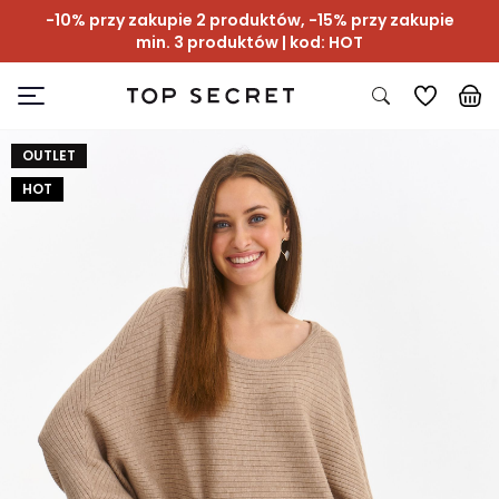
-10% przy zakupie 2 produktów, -15% przy zakupie
min. 3 produktów | kod: HOT
OUTLET
HOT