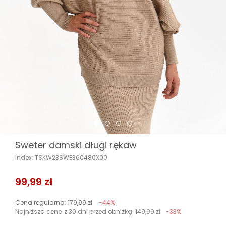
Sweter damski długi rękaw
Index: TSKW23SWE360480X00
99,99 zł
Cena regularna:
179,99 zł
-44%
Najniższa cena z 30 dni przed obniżką:
149,99 zł
-33%