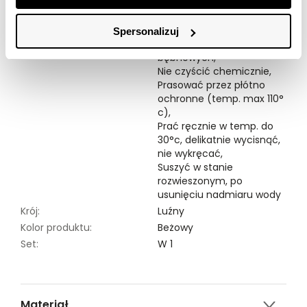
Modelka ma 176 cm wzrostu i prezentuje rozmiar 34.
Symbole prania:
Nie chlorować,
Spersonalizuj
Nie suszyć w suszarkach
bębnowych,
Nie czyścić chemicznie,
Prasować przez płótno
ochronne (temp. max 110°
c),
Prać ręcznie w temp. do
30°c, delikatnie wycisnąć,
nie wykręcać,
Suszyć w stanie
rozwieszonym, po
usunięciu nadmiaru wody
Krój:
Luźny
Kolor produktu:
Beżowy
Set:
W 1
Materiał