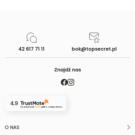
42 617 71 11
bok@topsecret.pl
Znajdź nas
4.9
Na podstawie
4212
opinii
z całego okresu
O NAS