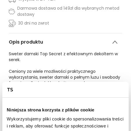
Darmowa dostawa od 149zł dla wybranych metod
dostawy
30 dni na zwrot
Opis produktu
Sweter damski Top Secret z efektownym dekoltem w
serek.
Ceniony za wiele możliwości praktycznego
wykorzystania, sweter damski o pełnym luzu i swobody
fasonie, z długim lekko obniżonym rękawem
zakończonym szerokim ściągaczem. Posiada on
efektowny dekolt w serek z szeroką, prążkowaną
lamówką wokół, a u jego dołu umiejscowiono
praktyczny szeroki ściągacz. Wykonany on został z
Niniejsza strona korzysta z plików cookie
ciepłej oraz przyjemnej w dotyku dzianiny z przewagą
akrylu, sprawdzając się zarówno jako element
Wykorzystujemy pliki cookie do spersonalizowania treści
klasycznej stylizacji codziennej, jak i też również
i reklam, aby oferować funkcje społecznościowe i
podczas weekendowych wypraw na zakupy w gronie