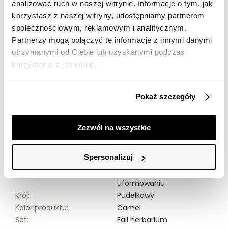
analizować ruch w naszej witrynie. Informacje o tym, jak
przyjaciół. Sweter damski dostępny w kolorze camel
korzystasz z naszej witryny, udostępniamy partnerom
TSKW24SWE375713X00.
społecznościowym, reklamowym i analitycznym.
Modelka ma 177 cm wzrostu i prezentuje rozmiar 34.
Partnerzy mogą połączyć te informacje z innymi danymi
otrzymanymi od Ciebie lub uzyskanymi podczas
Symbole prania:
Nie chlorować,
korzystania z ich usług.
Nie suszyć w suszarkach
bębnowych,
Nie czyścić chemicznie,
Pokaż szczegóły
Prać w temp. do 30°c.
delikatnie odwirować lub
wycisnąć,
Zezwól na wszystkie
Prasować przez płótno
ochronne (temp. max 110°
c),
Spersonalizuj
Suszyć rozłożony na płasko
po uprzednim
uformowaniu
Krój:
Pudełkowy
Kolor produktu:
Camel
Set:
Fall herbarium