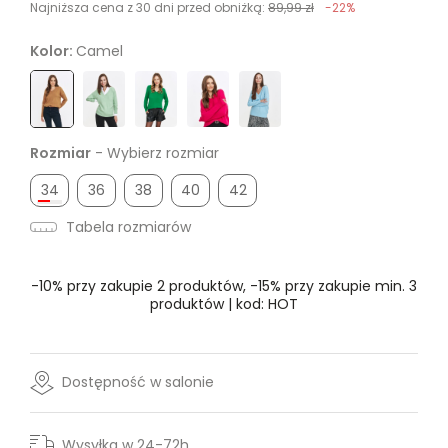
Najniższa cena z 30 dni przed obniżką:
89,99 zł
-22%
Kolor:
Camel
Rozmiar
- Wybierz rozmiar
34
36
38
40
42
Tabela rozmiarów
-10% przy zakupie 2 produktów, -15% przy zakupie min. 3
produktów | kod: HOT
Dostępność w salonie
Wysyłka w 24-72h