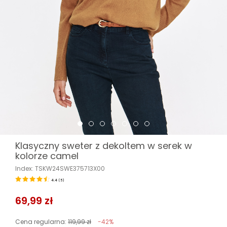
Klasyczny sweter z dekoltem w serek w
kolorze camel
Index: TSKW24SWE375713X00
4.4
(
5
)
69,99 zł
Cena regularna:
119,99 zł
-42%