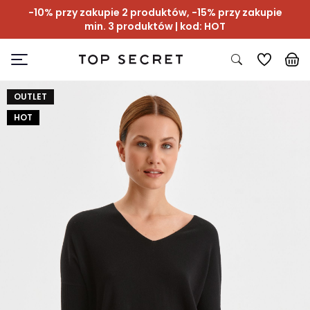
-10% przy zakupie 2 produktów, -15% przy zakupie
min. 3 produktów | kod: HOT
OUTLET
HOT