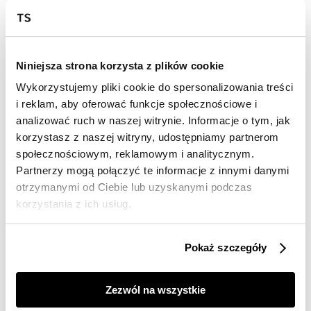
dostawy
30 dni na zwrot
Niniejsza strona korzysta z plików cookie
Opis produktu
Wykorzystujemy pliki cookie do spersonalizowania treści
Sweter damski Top Secret o luźnym kroju.
i reklam, aby oferować funkcje społecznościowe i
analizować ruch w naszej witrynie. Informacje o tym, jak
Pełen luzu I swobody sweter damski z prostym długim
korzystasz z naszej witryny, udostępniamy partnerom
rękawem zakończonym ściągaczem oraz bardzo
społecznościowym, reklamowym i analitycznym.
okazałym dekoltem w serek. Posiada on pełne fantazji
Partnerzy mogą połączyć te informacje z innymi danymi
rozcięcia u dołu po bokach i jest lekko przedłużony.
Wykonany on został z gładkiej i miłej w dotyku dzianiny,
otrzymanymi od Ciebie lub uzyskanymi podczas
będąc cenionym za swą trwałość i miękkość.
korzystania z ich usług.
Doskonale sprawdzi się w przeróżnych stylizacjach
casualowych. Sweter dostępny w kolorze czarnym
SSW3401CA.
Pokaż szczegóły
Modelka ma 177 cm wzrostu i prezentuje rozmiar 34.
Zezwól na wszystkie
Symbole prania:
Nie chlorować,