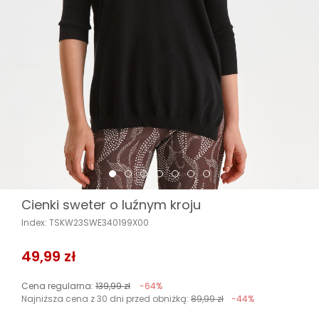
Cienki sweter o luźnym kroju
Index: TSKW23SWE340199X00
49,99 zł
Cena regularna:
139,99 zł
-64%
Najniższa cena z 30 dni przed obniżką:
89,99 zł
-44%