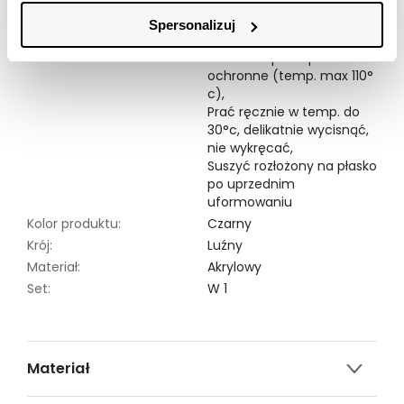
Nie suszyć w suszarkach
bębnowych,
Spersonalizuj
Nie czyścić chemicznie,
Prasować przez płótno
ochronne (temp. max 110°
c),
Prać ręcznie w temp. do
30°c, delikatnie wycisnąć,
nie wykręcać,
Suszyć rozłożony na płasko
po uprzednim
uformowaniu
Kolor produktu:
Czarny
Krój:
Luźny
Materiał:
Akrylowy
Set:
W 1
Materiał