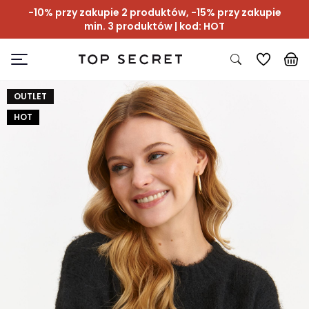
-10% przy zakupie 2 produktów, -15% przy zakupie
min. 3 produktów | kod: HOT
OUTLET
HOT