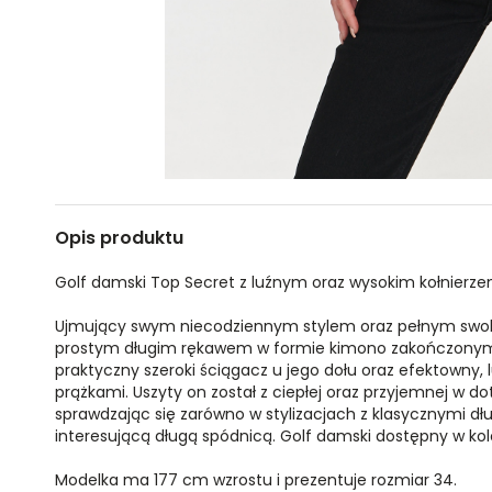
Opis produktu
Golf damski Top Secret z luźnym oraz wysokim kołnierz
Ujmujący swym niecodziennym stylem oraz pełnym swobo
prostym długim rękawem w formie kimono zakończonym
praktyczny szeroki ściągacz u jego dołu oraz efektowny, l
prążkami. Uszyty on został z ciepłej oraz przyjemnej w do
sprawdzając się zarówno w stylizacjach z klasycznymi dł
interesującą długą spódnicą. Golf damski dostępny w 
Modelka ma 177 cm wzrostu i prezentuje rozmiar 34.