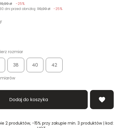
119,99 zł
-25%
30 dni przed obniżką:
119,99 zł
-25%
y
erz rozmiar
38
40
42
zmiarów
Dodaj do koszyka
ie 2 produktów, -15% przy zakupie min. 3 produktów | kod: