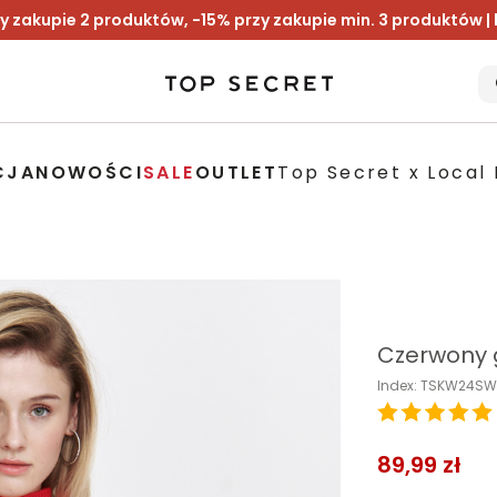
y zakupie 2 produktów, -15% przy zakupie min. 3 produktów |
CJA
NOWOŚCI
SALE
OUTLET
Top Secret x Local 
Czerwony g
Index: TSKW24SW
89,99 zł