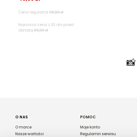
Filtry
Cena regularna
99,99 zł
Najniższa cena z 30 dni przed
obniżką
69,99 zł

O NAS
POMOC
O marce
Moje konto
Nasze wartości
Regulamin serwisu