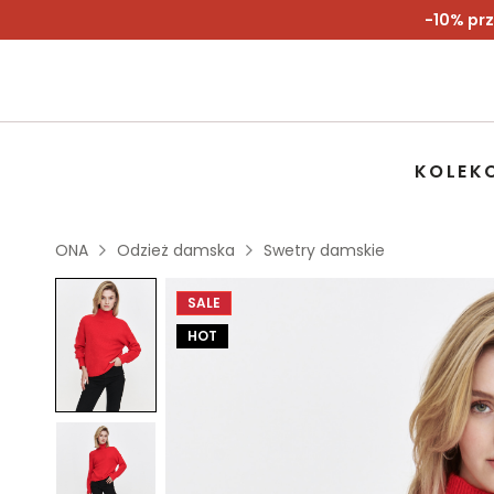
-10% prz
KOLEK
ONA
Odzież damska
Swetry damskie
SALE
HOT