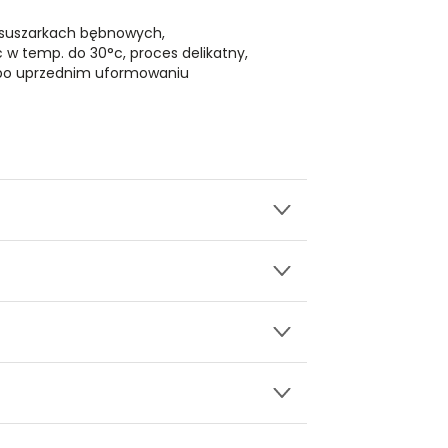
 suszarkach bębnowych,
ć w temp. do 30°c, proces delikatny,
 po uprzednim uformowaniu
wy.
onie
ły 3, 30-741 Kraków -
Kontakt
.in. Żabka, Dino, Kaufland, Lidl, Shell) -