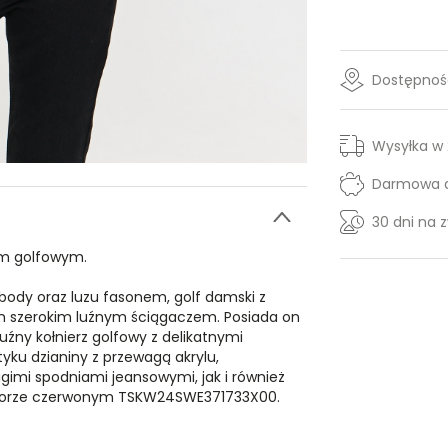
Dostępność
Wysyłka w
Darmowa d
30 dni na 
em golfowym.
dy oraz luzu fasonem, golf damski z
 szerokim luźnym ściągaczem. Posiada on
uźny kołnierz golfowy z delikatnymi
tyku dzianiny z przewagą akrylu,
ugimi spodniami jeansowymi, jak i również
kolorze czerwonym TSKW24SWE371733X00.