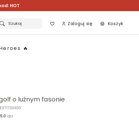
 kod: HOT
Zaloguj się
Koszyk
Szukaj
Heroes 🔥
olf o luźnym fasonie
E371733X00
5.0
(
2
)