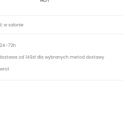
HOT
 w salonie
 24-72h
ostawa od 149zł dla wybranych metod dostawy
zwrot