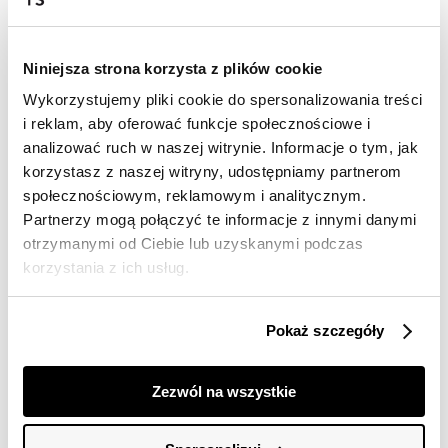
Darmowa dostawa od 149zł dla wybranych metod
dostawy
30 dni na zwrot
Niniejsza strona korzysta z plików cookie
Wykorzystujemy pliki cookie do spersonalizowania treści
i reklam, aby oferować funkcje społecznościowe i
Opis produktu
analizować ruch w naszej witrynie. Informacje o tym, jak
Sweter damski Top Secret z dekoltem w serek.
korzystasz z naszej witryny, udostępniamy partnerom
społecznościowym, reklamowym i analitycznym.
Przepełniony niecodziennym urokiem i dużą dozą
Partnerzy mogą połączyć te informacje z innymi danymi
elegancji sweter damski o luźnym kroju z prostym
otrzymanymi od Ciebie lub uzyskanymi podczas
długim rękawem zakończonym ściągaczem. Posiada
on bardzo efektowny dekolt w serek oraz delikatne
korzystania z ich usług.
ozdobne przeploty zarówno z przodu, jak i na bokach
rękawów. Wykonany on został z bardzo przyjemnej w
dotyku i ciepłej dzianiny, wzbogaconej delikatnymi
Pokaż szczegóły
kropeczkami na całości. Stanowi on niezbędny element
każdej kobiecej stylizacji casualowej w okresie jesienno-
zimowym. Sweter dostępny w kolorze granatowym
Zezwól na wszystkie
SSW3542GR.