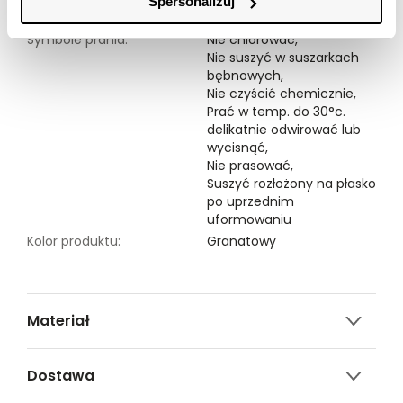
Modelka ma 177 cm wzrostu i prezentuje rozmiar 34.
Spersonalizuj
Symbole prania:
Nie chlorować,
Nie suszyć w suszarkach
bębnowych,
Nie czyścić chemicznie,
Prać w temp. do 30°c.
delikatnie odwirować lub
wycisnąć,
Nie prasować,
Suszyć rozłożony na płasko
po uprzednim
uformowaniu
Kolor produktu:
Granatowy
Materiał
3% ELASTAN,57% AKRYL,40% POLIESTER
Dostawa