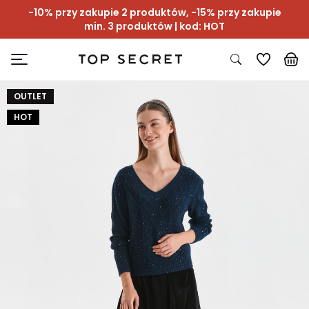
-10% przy zakupie 2 produktów, -15% przy zakupie
min. 3 produktów | kod: HOT
OUTLET
HOT