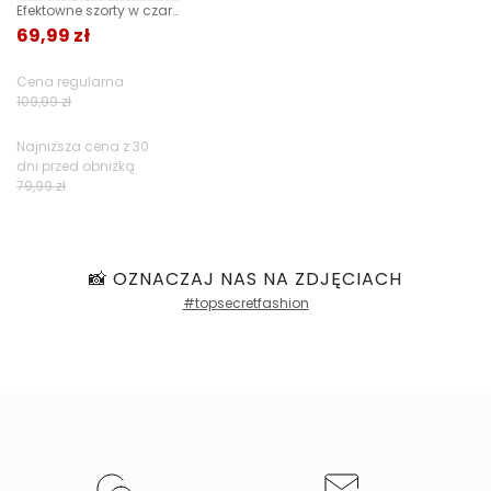
Efektowne szorty w czarnym kolorze
69,99 zł
Jak zbieramy opinie?
Cena regularna
109,99 zł
Opinie klientów
Najniższa cena z 30
dni przed obniżką
79,99 zł
Filtry
📸 OZNACZAJ NAS NA ZDJĘCIACH
#topsecretfashion