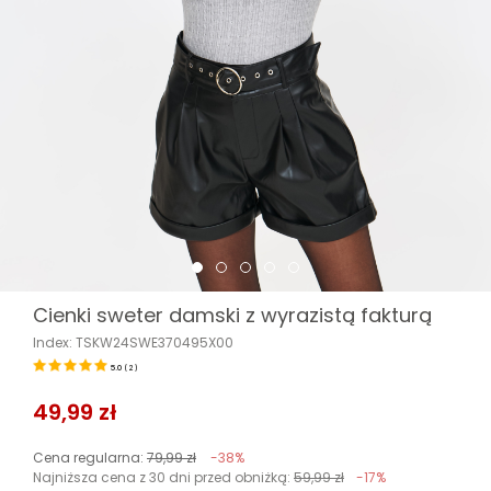
Cienki sweter damski z wyrazistą fakturą
Index: TSKW24SWE370495X00
5.0
(
2
)
49,99 zł
Cena regularna:
79,99 zł
-38%
Najniższa cena z 30 dni przed obniżką:
59,99 zł
-17%