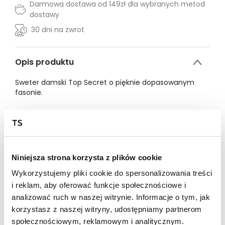
Darmowa dostawa od 149zł dla wybranych metod
dostawy
30 dni na zwrot
Opis produktu
Sweter damski Top Secret o pięknie dopasowanym
fasonie.
Sweter damski z prostym długim rękawem
zakończonym wąskim ściągaczem. Jest on w wersji
dopasowanej, dzięki czemu przylega do kobiecej
sylwetki i eksponuje jej smukłość oraz walory. Dużego
uroku dodaje mu okrągły dekolt z ozdobną lamówką
Niniejsza strona korzysta z plików cookie
wokół oraz ozdobna faktura umiejscowiona na całości.
Uszyty on został z przyjemnej w dotyku oraz ciepłej
Wykorzystujemy pliki cookie do spersonalizowania treści
dzianiny, sprawdzając się zarówno jako element stroju
i reklam, aby oferować funkcje społecznościowe i
do pracy, jak i również na co dzień. Sweter damski
analizować ruch w naszej witrynie. Informacje o tym, jak
dostępny w kolorze gołębim TSKW24SWE370495X00.
korzystasz z naszej witryny, udostępniamy partnerom
społecznościowym, reklamowym i analitycznym.
Modelka ma 177 cm wzrostu i prezentuje rozmiar 34.