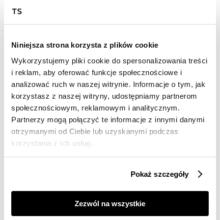
Darmowa dostawa od 149zł dla wybranych metod
dostawy
30 dni na zwrot
Niniejsza strona korzysta z plików cookie
Wykorzystujemy pliki cookie do spersonalizowania treści
Opis produktu
i reklam, aby oferować funkcje społecznościowe i
Sweter damski Top Secret ażurowy krótki.
analizować ruch w naszej witrynie. Informacje o tym, jak
korzystasz z naszej witryny, udostępniamy partnerom
Ujmujący dużym komfortem i wygodą podczas
społecznościowym, reklamowym i analitycznym.
użytkowania krótki, prosty sweter damski z efektownym
Partnerzy mogą połączyć te informacje z innymi danymi
okrągłym wykończeniem pod szyją. Posiada on proste
otrzymanymi od Ciebie lub uzyskanymi podczas
długie rękawy zakończone ściągaczem, a dużego uroku
dodają mu delikatne ażurowe wstawki zarówno na
korzystania z ich usług.
całym jego przodzie, jak i na rękawach. Wykonany on
został z bardzo przyjemnej w dotyku i ciepłej dzianiny,
która ujmuje swym przepięknym pionowym
Pokaż szczegóły
prążkowaniem na całości. Sweter dostępny w kolorze
jasnego różu SSW3551JR.
Zezwól na wszystkie
Modelka ma 175 cm wzrostu i prezentuje rozmiar 34.