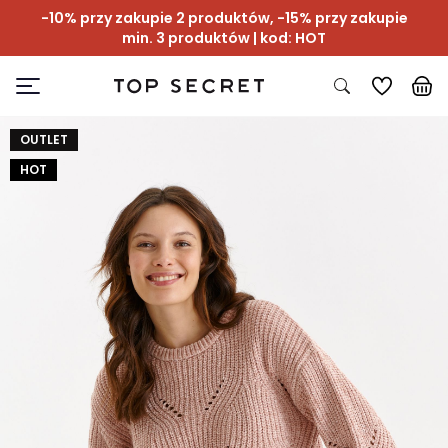
-10% przy zakupie 2 produktów, -15% przy zakupie
min. 3 produktów | kod: HOT
OUTLET
HOT