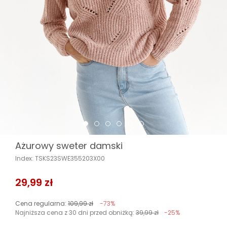
Ażurowy sweter damski
Index: TSKS23SWE355203X00
29,99 zł
Cena regularna:
109,99 zł
-73%
Najniższa cena z 30 dni przed obniżką:
39,99 zł
-25%