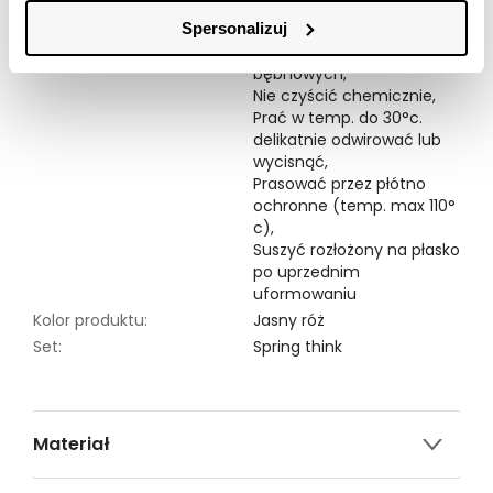
Spersonalizuj
Symbole prania:
Nie chlorować,
Nie suszyć w suszarkach
bębnowych,
Nie czyścić chemicznie,
Prać w temp. do 30°c.
delikatnie odwirować lub
wycisnąć,
Prasować przez płótno
ochronne (temp. max 110°
c),
Suszyć rozłożony na płasko
po uprzednim
uformowaniu
Kolor produktu:
Jasny róż
Set:
Spring think
Materiał
100% POLIESTER