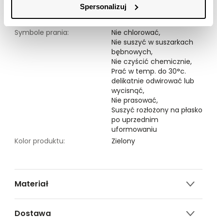
Spersonalizuj
Modelka ma 177 cm wzrostu i prezentuje rozmiar 34.
Symbole prania:
Nie chlorować,
Nie suszyć w suszarkach
bębnowych,
Nie czyścić chemicznie,
Prać w temp. do 30°c.
delikatnie odwirować lub
wycisnąć,
Nie prasować,
Suszyć rozłożony na płasko
po uprzednim
uformowaniu
Kolor produktu:
Zielony
Materiał
3% ELASTAN,57% AKRYL,40% POLIESTER
Dostawa