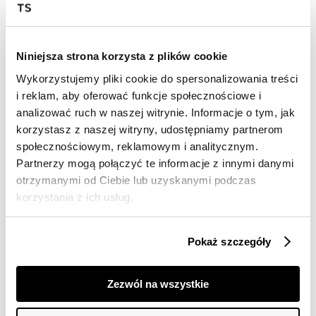
Wysyłka w 24-72h
Darmowa dostawa od 149zł dla wybranych metod
dostawy
Niniejsza strona korzysta z plików cookie
30 dni na zwrot
Wykorzystujemy pliki cookie do spersonalizowania treści
i reklam, aby oferować funkcje społecznościowe i
Opis produktu
analizować ruch w naszej witrynie. Informacje o tym, jak
korzystasz z naszej witryny, udostępniamy partnerom
Sweter damski Top Secret z dekoltem w serek.
społecznościowym, reklamowym i analitycznym.
Pełen niecodziennego uroku i ponadczasowej elegancji
Partnerzy mogą połączyć te informacje z innymi danymi
sweter damski o luźnym kroju z prostym długim
otrzymanymi od Ciebie lub uzyskanymi podczas
rękawem zakończonym ściągaczem. Wzbogacony on
korzystania z ich usług.
został bardzo efektownym dekoltem w serek oraz
delikatnymi ozdobnymi przeplotami zarówno z przodu,
jak i na bokach rękawów. Uroku dodaje mu wykonanie z
Pokaż szczegóły
bardzo przyjemnej w dotyku i niebywale połyskującej
dzianiny, sprawiając, iż świetnie sprawdzi się on zarówno
jako element stroju codziennego, jak i również
Zezwól na wszystkie
wyjściowego. Sweter dostępny w kolorze zielonym
SSW3543ZI.