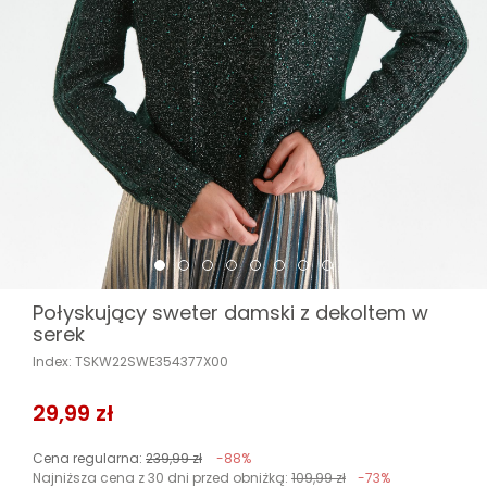
Połyskujący sweter damski z dekoltem w
serek
Index: TSKW22SWE354377X00
29,99 zł
Cena regularna:
239,99 zł
-88%
Najniższa cena z 30 dni przed obniżką:
109,99 zł
-73%