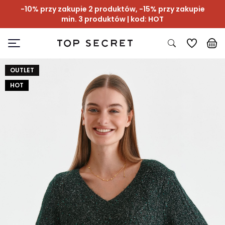
-10% przy zakupie 2 produktów, -15% przy zakupie
min. 3 produktów | kod: HOT
OUTLET
HOT