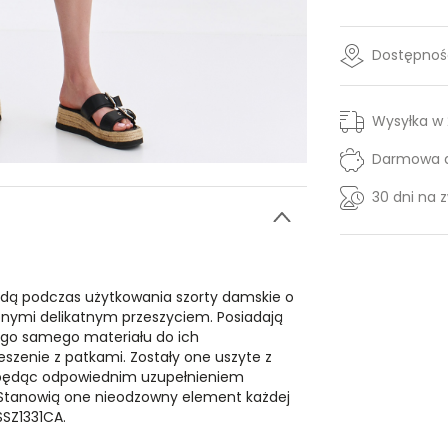
Dostępność
Wysyłka w
Darmowa d
30 dni na 
dą podczas użytkowania szorty damskie o
ymi delikatnym przeszyciem. Posiadają
ego samego materiału do ich
szenie z patkami. Zostały one uszyte z
j, będąc odpowiednim uzupełnieniem
ej. Stanowią one nieodzowny element każdej
SSZ1331CA.