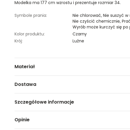
Modelka ma 177 cm wzrostu i prezentuje rozmiar 34.
Symbole prania:
Nie chlorować,
Nie suszyć w
Nie czyścić chemicznie,
Pra
Wyrób może kurczyć się po 
Kolor produktu:
Czarny
Krój:
Luźne
Materiał
100% WISKOZA
Dostawa
Darmowa dostawa od 149zł dla wybranych metod dosta
Szczegółowe informacje
GWARANTOWANA WYSYŁKA w 48 godzin.
*95% zamówień realizujemy w 24 godziny.
Nazwa produktu:
Szorty damskie
Opinie
Kod produktu:
TSKS24SZO133199X00
Metody dostawy:
Marka:
Top Secret
Sklep stacjonarny -
Bezpłatnie!
(1-3 dni roboczych)