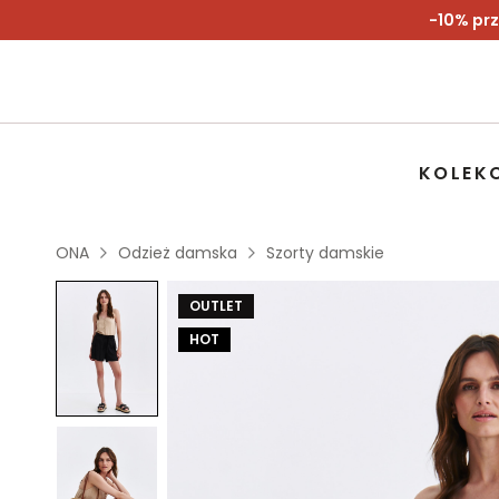
-10% prz
KOLEK
ONA
Odzież damska
Szorty damskie
OUTLET
HOT