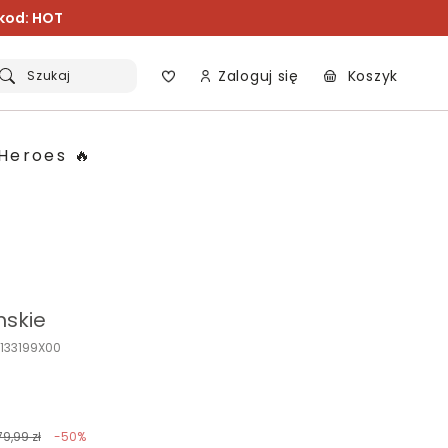
 kod: HOT
Zaloguj się
Koszyk
Szukaj
Heroes 🔥
mskie
O133199X00
79,99 zł
-50%