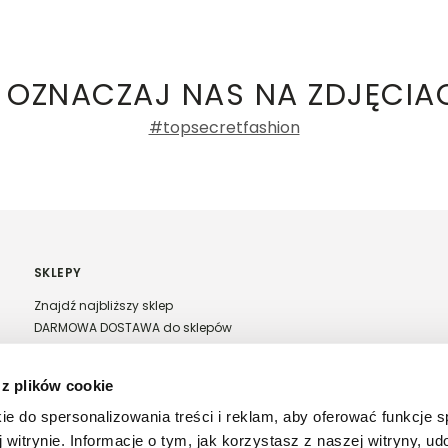
ły 3, 30-741 Kraków -
Kontakt
.in. Żabka, Dino, Kaufland, Lidl, Shell) -
 damskie
a recenzji
 OZNACZAJ NAS NA ZDJĘCIA
#topsecretfashion
SKLEPY
Znajdź najbliższy sklep
DARMOWA DOSTAWA do sklepów
Franczyza Top Secret
Regulamin sprzedaży w salonach stacjonarnych
 z plików cookie
ie do spersonalizowania treści i reklam, aby oferować funkcje 
 witrynie. Informacje o tym, jak korzystasz z naszej witryny, u