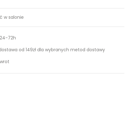
 w salonie
 24-72h
ostawa od 149zł dla wybranych metod dostawy
zwrot