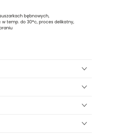
 suszarkach bębnowych,
ć w temp. do 30°c, proces delikatny,
praniu
wy.