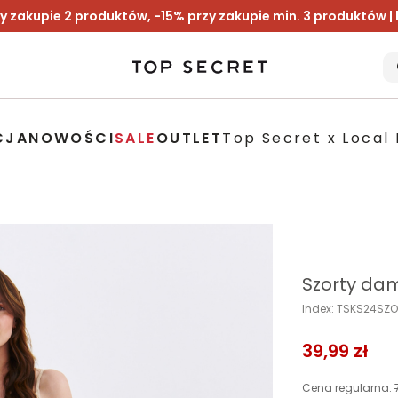
y zakupie 2 produktów, -15% przy zakupie min. 3 produktów |
CJA
NOWOŚCI
SALE
OUTLET
Top Secret x Local 
Szorty da
Index: TSKS24SZ
39,99 zł
Cena regularna: