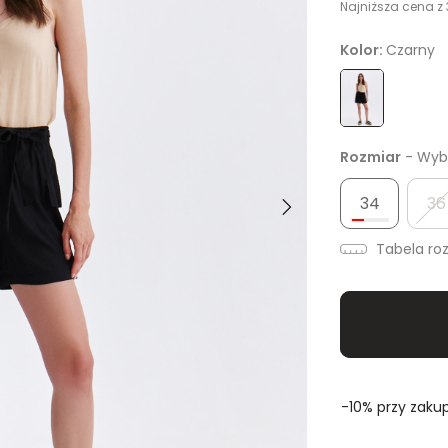
Najniższa cena z 
Kolor:
Czarny
Rozmiar
- Wybi
34
36
Tabela ro
-10% przy zakup