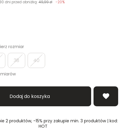
30 dni przed obniżką:
49,99 zł
-20%
erz rozmiar
38
40
zmiarów
Dodaj do koszyka
ie 2 produktów, -15% przy zakupie min. 3 produktów | kod:
HOT