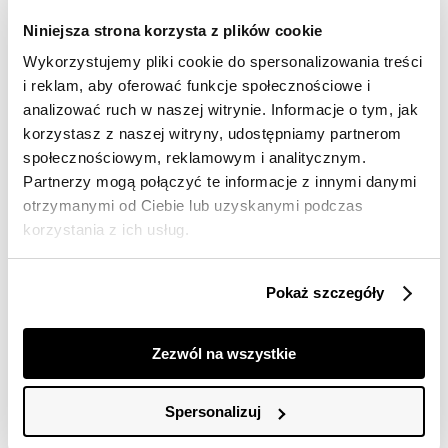
dostawy
Niniejsza strona korzysta z plików cookie
30 dni na zwrot
Wykorzystujemy pliki cookie do spersonalizowania treści
i reklam, aby oferować funkcje społecznościowe i
Opis produktu
analizować ruch w naszej witrynie. Informacje o tym, jak
korzystasz z naszej witryny, udostępniamy partnerom
Szorty damskie Top Secret w delikatne paski.
społecznościowym, reklamowym i analitycznym.
Partnerzy mogą połączyć te informacje z innymi danymi
Eleganckie krótkie szorty damskie o bardzo wygodnym
otrzymanymi od Ciebie lub uzyskanymi podczas
kroju. Posiadają one krótkie nogawki zakończone
podwinięciem oraz szerokie i praktyczne kieszenie po
korzystania z ich usług.
bokach, a uroku dodaje im efektowne wiązanie w talii z
wykorzystaniem paska z tego samego materiału oraz
delikatny nadruk na całości z cienkimi złotymi paskami.
Pokaż szczegóły
Zostały one wykonane z przyjemnej w dotyku oraz
dobrej jakościowo tkaniny bawełnianej, cenionej za
oferowaną miękkość i gładkość. Szorty doskonale
Zezwól na wszystkie
sprawdzą się w każdej kobiecej stylizacji okresu lata i
wakacji. Szorty dostępne w kolorze czarnym SSZ1293CA.
Spersonalizuj
Modelka ma 176 cm wzrostu i prezentuje rozmiar 34.