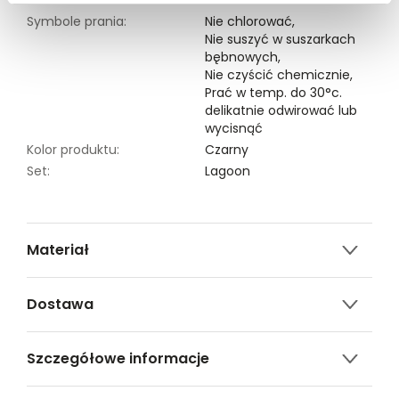
Symbole prania:
Nie chlorować,
Nie suszyć w suszarkach
bębnowych,
Nie czyścić chemicznie,
Prać w temp. do 30°c.
delikatnie odwirować lub
wycisnąć
Kolor produktu:
Czarny
Set:
Lagoon
Materiał
100% BAWEŁNA
Dostawa
Darmowa dostawa od 149zł dla wybranych metod
Szczegółowe informacje
dostawy.
GWARANTOWANA WYSYŁKA w 48 godzin.
Nazwa produktu:
Tkaninowe szorty w paski