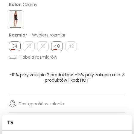
Kolor:
Czarny
Rozmiar
- Wybierz rozmiar
34
36
38
40
42
Tabela rozmiarów
-10% przy zakupie 2 produktów, -15% przy zakupie min. 3
produktów | kod: HOT
Dostępność w salonie
Wysyłka w 24-72h
Darmowa dostawa od 149zł dla wybranych metod