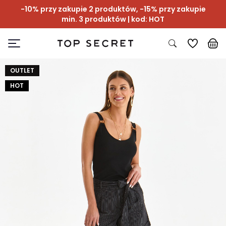
-10% przy zakupie 2 produktów, -15% przy zakupie
min. 3 produktów | kod: HOT
OUTLET
HOT