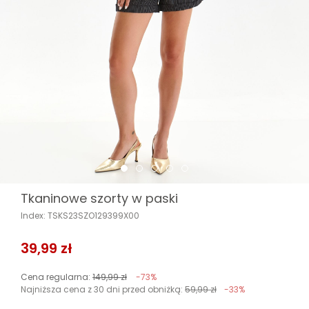
Tkaninowe szorty w paski
Index: TSKS23SZO129399X00
39,99 zł
Cena regularna:
149,99 zł
-73%
Najniższa cena z 30 dni przed obniżką:
59,99 zł
-33%