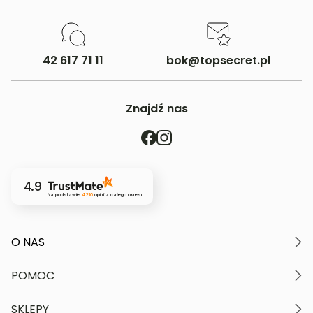
42 617 71 11
bok@topsecret.pl
Znajdź nas
4.9
Na podstawie
4210
opinii
z całego okresu
O NAS
O marce
POMOC
Nasze wartości
Polityka prywatności
Moje konto
SKLEPY
Kontakt