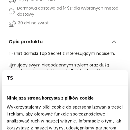
Darmowa dostawa od 149zł dla wybranych metod
dostawy
30 dni na zwrot
Opis produktu
T-shirt damski Top Secret z interesującym napisem.
Ujmujący swym niecodziennym stylem oraz dużą
wygodą podczas użytkowania T-shirt damski o
dopasowanym kroju, który przylega do kobiecej sylwetki
i eksponuje jej walory. Posiada on krótkie rękawy
zakończone przeszyciem oraz okazały okrągły dekolt,
wzbogacony delikatną lamówką wokół. Wykonany on
Niniejsza strona korzysta z plików cookie
został z przyjemnej w dotyku oraz dobrej gatunkowo
dzianiny, będąc wzbogaconym o efektowny nadruk ze
Wykorzystujemy pliki cookie do spersonalizowania treści
srebrnej nitki umiejscowiony z przodu na wysokości
i reklam, aby oferować funkcje społecznościowe i
biustu. Z dużym powodzeniem może być on
analizować ruch w naszej witrynie. Informacje o tym, jak
wykorzystywany zarówno jako element codziennej
korzystasz z naszej witryny, udostępniamy partnerom
stylizacji do pracy, jak i również podczas