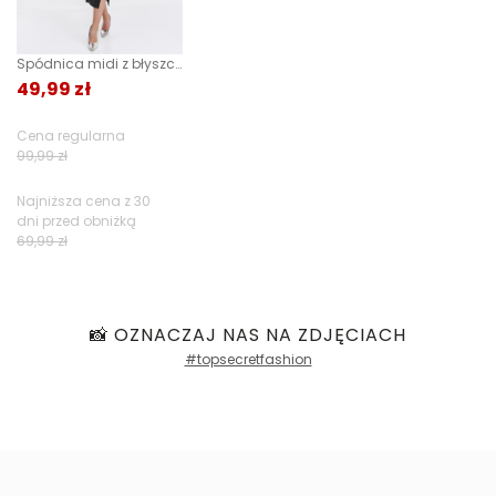
0%
Spódnica midi z błyszczącej tkaniny
49,99 zł
Jak zbieramy opinie?
Cena regularna
Opinie klientów
99,99 zł
Najniższa cena z 30
dni przed obniżką
Filtry
69,99 zł
📸 OZNACZAJ NAS NA ZDJĘCIACH
#topsecretfashion