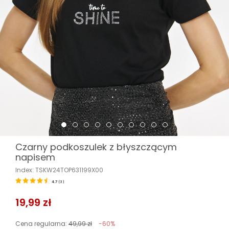
Czarny podkoszulek z błyszczącym
napisem
Index: TSKW24TOP631199X00
4.7
(
3
)
19,99 zł
Cena regularna:
49,99 zł
-60%