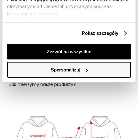
DŁUGOŚĆ
68
70
72
74
76
otrzymanymi od Ciebie lub uzyskanymi podczas
CAŁKOWITA
korzystania z ich usług.
SZEROKOŚĆ
64
67
70
73
76
PRZODU
Pokaż szczegóły
SZEROKOŚĆ
44
47
50
53
56
DOŁU
Zezwól na wszystkie
DŁUGOŚĆ
62,5
64
65,5
67
68,5
RĘKAWA
Spersonalizuj
tolerancja wymiarów do +/- 2cm
Jak mierzymy nasze produkty?