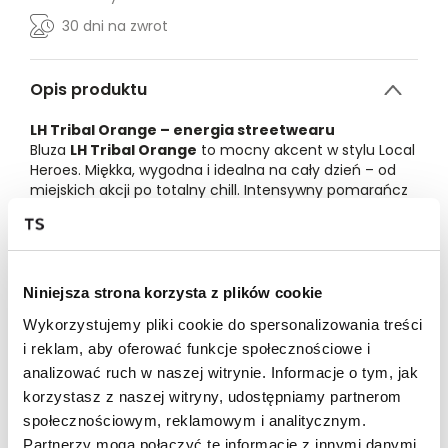
30 dni na zwrot
Opis produktu
LH Tribal Orange – energia streetwearu
Bluza
LH Tribal Orange
to mocny akcent w stylu Local
Heroes. Miękka, wygodna i idealna na cały dzień – od
miejskich akcji po totalny chill. Intensywny pomarańcz
przyciąga spojrzenia i daje świeżą energię, a tribalowy
print z przodu podkręca streetowy charakter. Kaptur i
kieszeń kangurka zapewniają pełen komfort i
funkcjonalność w chłodniejsze dni. Noś ją z jeansami,
dresami albo w total looku LH i rób styl bez
Niniejsza strona korzysta z plików cookie
kompromisów.
Wykorzystujemy pliki cookie do spersonalizowania treści
Zdjęcia wygenerowane przy pomocy AI.
i reklam, aby oferować funkcje społecznościowe i
analizować ruch w naszej witrynie. Informacje o tym, jak
korzystasz z naszej witryny, udostępniamy partnerom
S
M
L
XL
XXL
społecznościowym, reklamowym i analitycznym.
Partnerzy mogą połączyć te informacje z innymi danymi