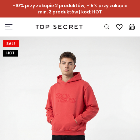
-10% przy zakupie 2 produktów, -15% przy zakupie
min. 3 produktów | kod: HOT
SALE
HOT