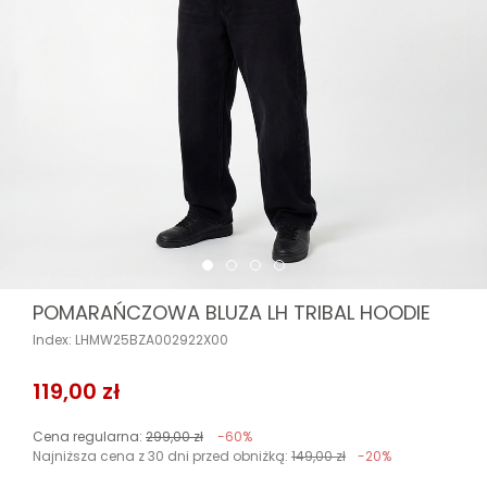
POMARAŃCZOWA BLUZA LH TRIBAL HOODIE
Index: LHMW25BZA002922X00
119,00 zł
Cena regularna:
299,00 zł
-60%
Najniższa cena z 30 dni przed obniżką:
149,00 zł
-20%