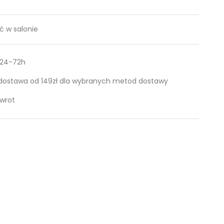
 w salonie
 24-72h
ostawa od 149zł dla wybranych metod dostawy
zwrot