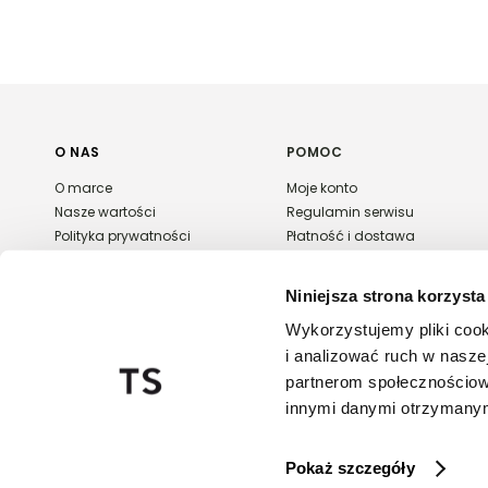
O NAS
POMOC
O marce
Moje konto
Nasze wartości
Regulamin serwisu
Polityka prywatności
Płatność i dostawa
Kontakt
Zwroty i reklamacje
Karta podarunkowa
Niniejsza strona korzysta
FAQ
Wykorzystujemy pliki cook
Export & wholesale
i analizować ruch w naszej
Regulaminy promocji
partnerom społecznościow
innymi danymi otrzymanymi
20
Pokaż szczegóły