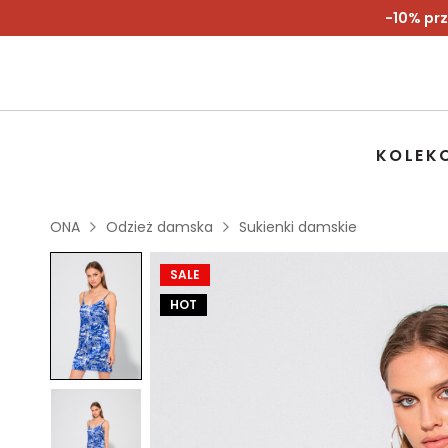
-10% prz
KOLEK
ONA
Odzież damska
Sukienki damskie
SALE
HOT