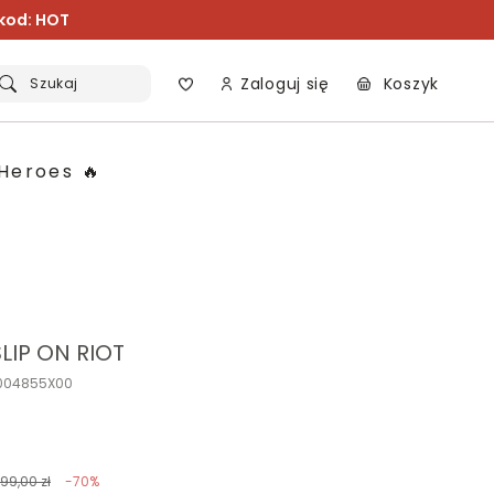
 kod: HOT
Zaloguj się
Koszyk
Szukaj
Heroes 🔥
LIP ON RIOT
P004855X00
199,00 zł
-70%