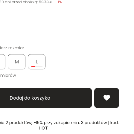
30 dni przed obniżką:
59,70 zł
-1%
erz rozmiar
M
L
zmiarów
Dodaj do koszyka
ie 2 produktów, -15% przy zakupie min. 3 produktów | kod:
HOT