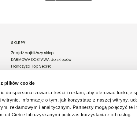
SKLEPY
Znajdź najbliższy sklep
DARMOWA DOSTAWA do sklepów
Franczyza Top Secret
Regulamin sprzedaży w salonach stacjonarnych
 z plików cookie
ie do spersonalizowania treści i reklam, aby oferować funkcje 
 witrynie. Informacje o tym, jak korzystasz z naszej witryny, u
ym, reklamowym i analitycznym. Partnerzy mogą połączyć te i
 od Ciebie lub uzyskanymi podczas korzystania z ich usług.
26 Copyright © TopSecret.pl. Wszystkie prawa zastrzeżone -
Powered by