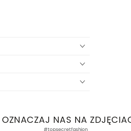
wy.
ły 3, 30-741 Kraków -
Kontakt
.in. Żabka, Dino, Kaufland, Lidl, Shell) -
ki damskie
a recenzji
 OZNACZAJ NAS NA ZDJĘCIA
#topsecretfashion