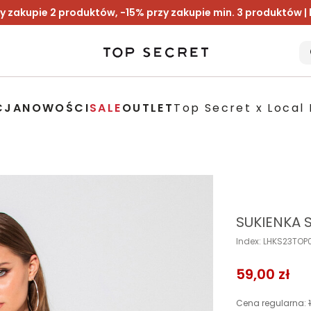
y zakupie 2 produktów, -15% przy zakupie min. 3 produktów |
CJA
NOWOŚCI
SALE
OUTLET
Top Secret x Local 
SUKIENKA S
Index: LHKS23TO
59,00 zł
Cena regularna: