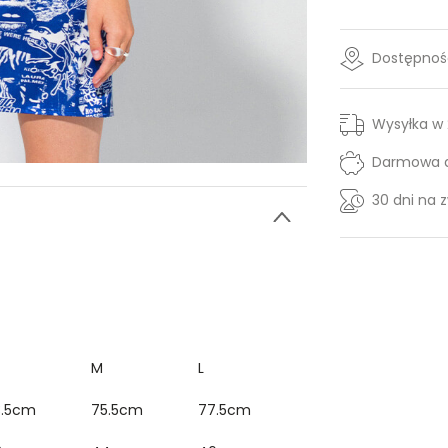
Dostępność
Wysyłka w
Darmowa d
30 dni na 
M
L
3.5cm
75.5cm
77.5cm