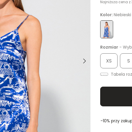
Najniższa cena z 
Kolor:
Niebieski
Rozmiar
- Wybi
XS
S
Tabela ro
-10% przy zakup