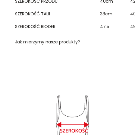
SZEROKOŚĆ PRZODU
40cm
4
SZEROKOŚĆ TALII
38cm
4
SZEROKOŚĆ BIODER
47.5
49
Jak mierzymy nasze produkty?