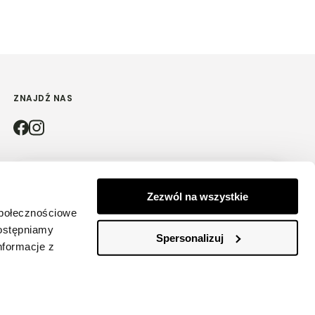
ZNAJDŹ NAS
4.9
Zezwól na wszystkie
Na podstawie
4181
opinii
z całego okresu
społecznościowe
dostępniamy
Spersonalizuj
nformacje z