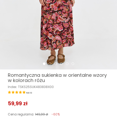
Romantyczna sukienka w orientalne wzory
w kolorach różu
Index: TSKS25SUK483838X00
5.0
(
1
)
59,99 zł
Cena regularna:
149,99 zł
-60%