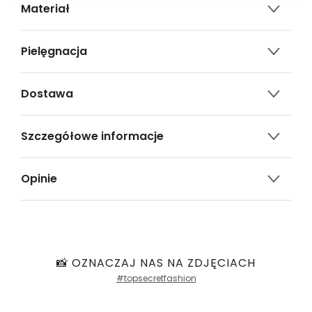
Materiał
100% wiskoza
Pielęgnacja
Nie czyścić chemicznie
Dostawa
Nie można wybielać i chlorować
Darmowa dostawa od 149zł dla wybranych metod
Prasować w temp. Max. 110°
Szczegółowe informacje
dostawy.
Prać delikatnie w temp.30°C. Wyrób może kurczyć się
GWARANTOWANA WYSYŁKA w 48 godzin.
Nazwa produktu:
Romantyczna sukienka w
po praniu
*95% zamówień realizujemy w 24 godziny.
Opinie
orientalne wzory w
kolorach różu
Metody dostawy:
Kod produktu:
TSKS25SUK483838X00
Sklep stacjonarny -
Bezpłatnie!
(1-3 dni
5
5.0
Marka:
Top Secret
100%
roboczych)
Liczba głosów:
Długość
Producent:
Greenpoint S.A., ul.
DPD pickup - odbiór w punkcie/automacie
1
Domagały 3, 30-741
paczkowym (m.in. Żabka, Dino, Kaufland, Lidl, Shell)
4
1
opinii
📸 OZNACZAJ NAS NA ZDJĘCIACH
0%
za krótk
idealna
za długa
Kraków -
Kontakt
-
11,90 zł
(1 dzień roboczy)
klientów
#topsecretfashion
a
Kurier DPD -
13,90 zł
(1 dzień roboczy)
Kategoria:
ONA
,
Odzież damska
,
3
z całego
0%
Paczkomaty InPost -
15,90 zł
(1 dzień roboczych)
Sukienki damskie