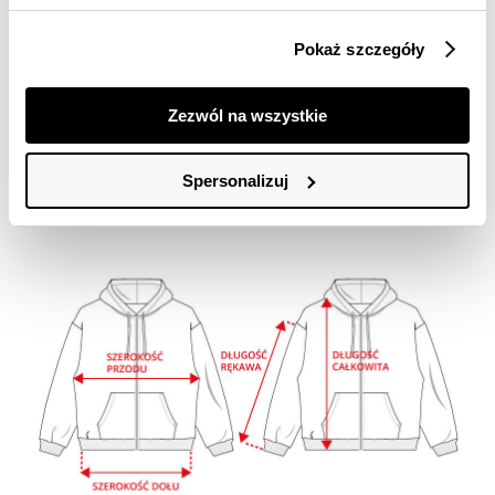
SZEROKOŚ
DOŁU
36
38
40
42
44
Pokaż szczegóły
DŁUGOŚĆ
RĘKAWA
56
57
58
59
60
Zezwól na wszystkie
tolerancja wymiarów do +/- 2cm
Jak mierzymy nasze produkty?
Spersonalizuj