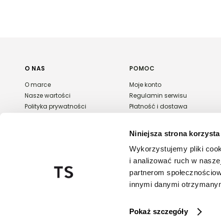
O NAS
POMOC
O marce
Moje konto
Nasze wartości
Regulamin serwisu
Polityka prywatności
Płatność i dostawa
Kontakt
Zwroty i reklamacje
Karta podarunkowa
Niniejsza strona korzysta
FAQ
Wykorzystujemy pliki cook
Export & wholesale
i analizować ruch w naszej
Regulaminy promocji
partnerom społecznościow
innymi danymi otrzymanymi
20
Pokaż szczegóły