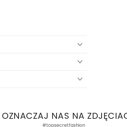
wy.
EN
ły 3, 30-741 Kraków -
Kontakt
.in. Żabka, Dino, Kaufland, Lidl, Shell) -
ie damskie
a recenzji
 OZNACZAJ NAS NA ZDJĘCIA
#topsecretfashion