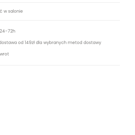
 w salonie
 24-72h
ostawa od 149zł dla wybranych metod dostawy
zwrot