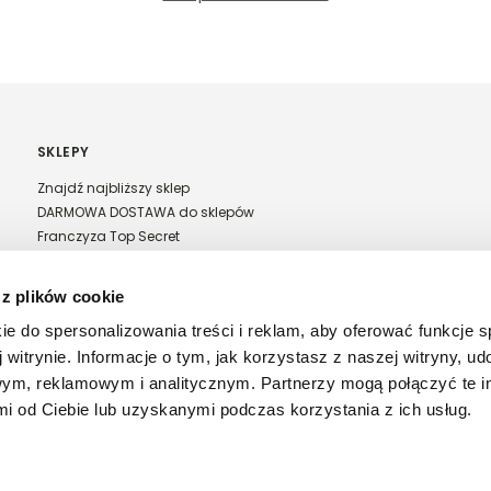
SKLEPY
Znajdź najbliższy sklep
DARMOWA DOSTAWA do sklepów
Franczyza Top Secret
Regulamin sprzedaży w salonach stacjonarnych
 z plików cookie
ie do spersonalizowania treści i reklam, aby oferować funkcje 
 witrynie. Informacje o tym, jak korzystasz z naszej witryny, u
ym, reklamowym i analitycznym. Partnerzy mogą połączyć te i
 od Ciebie lub uzyskanymi podczas korzystania z ich usług.
26 Copyright © TopSecret.pl. Wszystkie prawa zastrzeżone -
Powered by