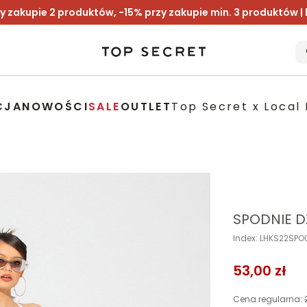
y zakupie 2 produktów, -15% przy zakupie min. 3 produktów |
CJA
NOWOŚCI
SALE
OUTLET
Top Secret x Local 
SPODNIE 
Index: LHKS22SP
53,00 zł
Cena regularna: