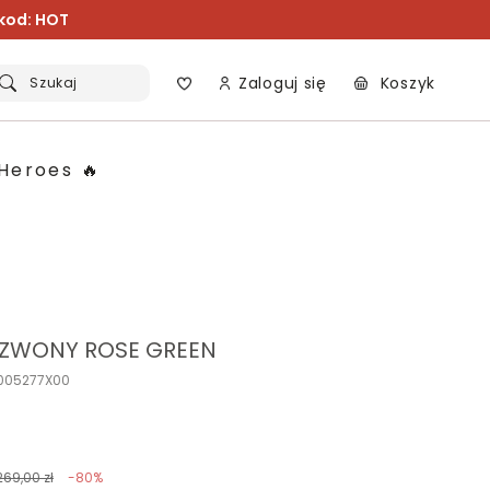
 kod: HOT
Zaloguj się
Koszyk
Szukaj
Heroes 🔥
DZWONY ROSE GREEN
O005277X00
269,00 zł
-80%