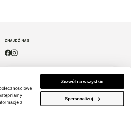
ZNAJDŹ NAS
4.9
Zezwól na wszystkie
Na podstawie
4212
opinii
z całego okresu
społecznościowe
dostępniamy
Spersonalizuj
nformacje z