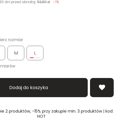
30 dni przed obniżką:
53,80 zł
-1%
erz rozmiar
M
L
zmiarów
Dodaj do koszyka
ie 2 produktów, -15% przy zakupie min. 3 produktów | kod:
HOT