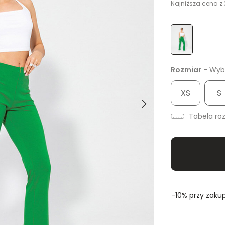
Najniższa cena z 
Rozmiar
- Wybi
XS
S
Tabela ro
-10% przy zakup