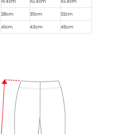
111.4cm
112.4cm
113.4cm
28cm
30cm
32cm
41cm
43cm
45cm