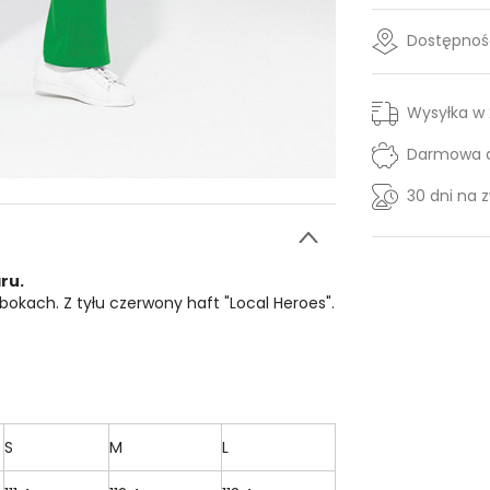
Dostępność
Wysyłka w
Darmowa d
30 dni na 
ru.
 bokach. Z tyłu czerwony haft "Local Heroes".
S
M
L