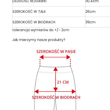
DŁUGOŚĆ NOGAWKI
110.4cm
SZEROKOŚĆ W TALII
26cm
SZEROKOŚĆ W BIODRACH
39cm
tolerancja wymiarów do +/- 2cm
Jak mierzymy nasze produkty?