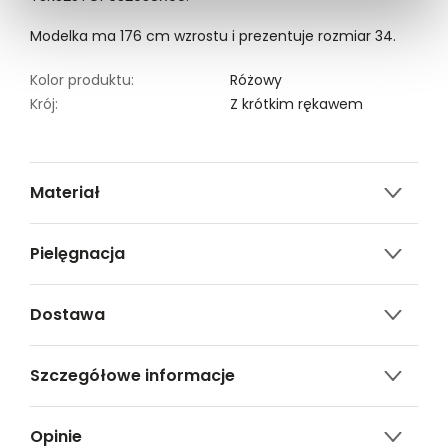
Modelka ma 176 cm wzrostu i prezentuje rozmiar 34.
Kolor produktu:
Różowy
Krój:
Z krótkim rękawem
Materiał
92% poliester, 8% elastan
Pielęgnacja
Nie czyścić chemicznie
Dostawa
Nie można wybielać i chlorować
Darmowa dostawa od 149zł dla wybranych metod
Prasować w temp. Max. 110°
Szczegółowe informacje
dostawy.
Prać w temp.30°C.
GWARANTOWANA WYSYŁKA w 48 godzin.
Nazwa produktu:
Różowy top w stylu casual
*95% zamówień realizujemy w 24 godziny.
Opinie
Kod produktu:
TSKS25TOP632938X00