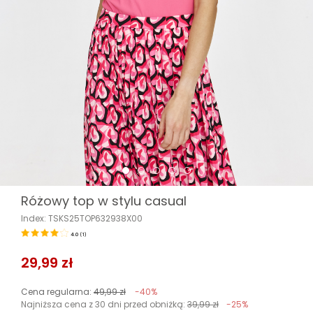
Różowy top w stylu casual
Index: TSKS25TOP632938X00
4.0
(
1
)
29,99 zł
Cena regularna:
49,99 zł
-40%
Najniższa cena z 30 dni przed obniżką:
39,99 zł
-25%