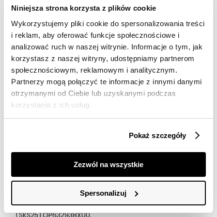
Darmowa dostawa od 149zł dla wybranych metod
Niniejsza strona korzysta z plików cookie
dostawy
Wykorzystujemy pliki cookie do spersonalizowania treści
30 dni na zwrot
i reklam, aby oferować funkcje społecznościowe i
analizować ruch w naszej witrynie. Informacje o tym, jak
korzystasz z naszej witryny, udostępniamy partnerom
Opis produktu
społecznościowym, reklamowym i analitycznym.
Top damski Top Secret z delikatnie pogrubioną
Partnerzy mogą połączyć te informacje z innymi danymi
lamówką.
otrzymanymi od Ciebie lub uzyskanymi podczas
korzystania z ich usług.
Ceniony za swój niebagatelny styl oraz pełen komfort
podczas użytkowania top damski o dopasowanym
kroju, który przylega do kobiecej sylwetki i eksponuje jej
Pokaż szczegóły
smukłość. Posiada on klasyczne krótkie rękawy
zakończone delikatnym przeszyciem oraz efektowny
okrągły dekolt z lekko pogrubioną lamówką. Został on
Zezwól na wszystkie
uszyty z dobrej gatunkowo oraz przewiewnej dzianiny,
będąc wzbogaconym o delikatne pionowe prążki na
całości. Będzie on świetnym uzupełnieniem zarówno
Spersonalizuj
wiosennej stylizacji do pracy, jak i również tej na co
dzień. Top damski dostępny w kolorze różowym
TSKS25TOP632938X00.