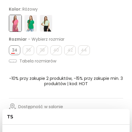
Kolor:
Różowy
Rozmiar
- Wybierz rozmiar
34
36
38
40
42
44
Tabela rozmiarów
-10% przy zakupie 2 produktów, -15% przy zakupie min. 3
produktów | kod: HOT
Dostępność w salonie
Wysyłka w 24-72h