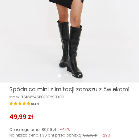
Spódnica mini z imitacji zamszu z ćwiekami
Index: TSKW24SPC197299X00
5.0
(
2
)
49,99 zł
Cena regularna:
89,99 zł
-44%
Najniższa cena z 30 dni przed obniżką:
69,99 zł
-29%