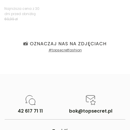
Najniższa cena z 30
dni przed obniżką
Filtry
69,99 zł
📸 OZNACZAJ NAS NA ZDJĘCIACH
#topsecretfashion
42 617 71 11
bok@topsecret.pl