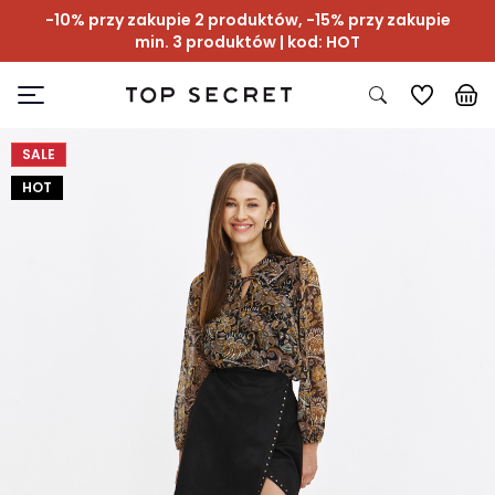
-10% przy zakupie 2 produktów, -15% przy zakupie
min. 3 produktów | kod: HOT
SALE
HOT