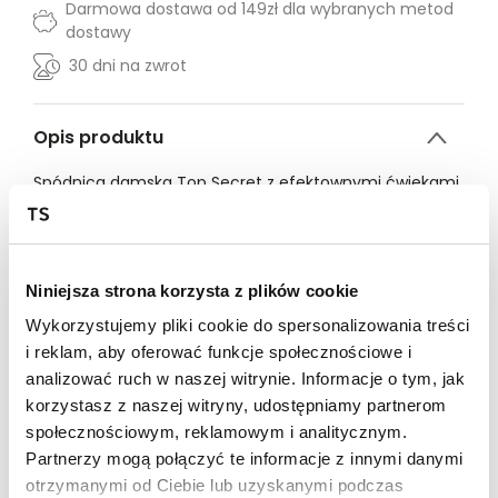
Darmowa dostawa od 149zł dla wybranych metod
dostawy
30 dni na zwrot
Opis produktu
Spódnica damska Top Secret z efektownymi ćwiekami.
Urzekająca subtelną elegancją spódnica damska o
długości do połowy uda z praktyczną gumką w talii.
Posiada ona rozcięcie z boku oraz nierównomierną
Niniejsza strona korzysta z plików cookie
długość z przodu, a uroku dodają jej efektowne ćwieki
umiejscowione na krawędzi z przodu delikatnie po lewej
Wykorzystujemy pliki cookie do spersonalizowania treści
stronie. Wykonana ona została z przyjemnej w dotyku
i reklam, aby oferować funkcje społecznościowe i
oraz dobrej gatunkowo imitacji zamszu, będąc w
analizować ruch w naszej witrynie. Informacje o tym, jak
fasonie dopasowanym, co sprawia, iż podkreśla ona
walory kobiecej sylwetki. Dobrze wygląda ona zarówno
korzystasz z naszej witryny, udostępniamy partnerom
w połączeniu z elegancką klasyczną koszulą, jak i
społecznościowym, reklamowym i analitycznym.
również pełną fantazji niecodzienną bluzką. Spódnica
Partnerzy mogą połączyć te informacje z innymi danymi
damska dostępna w kolorze czarnym
otrzymanymi od Ciebie lub uzyskanymi podczas
TSKW24SPC197299X00.