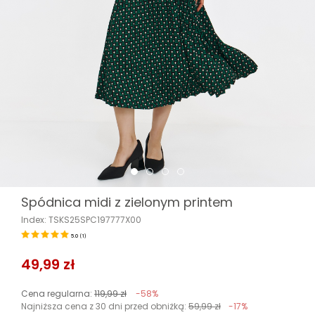
Spódnica midi z zielonym printem
Index: TSKS25SPC197777X00
5.0
(
1
)
49,99 zł
Cena regularna:
119,99 zł
-58%
Najniższa cena z 30 dni przed obniżką:
59,99 zł
-17%