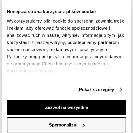
Darmowa dostawa od 149zł dla wybranych metod
dostawy
Niniejsza strona korzysta z plików cookie
30 dni na zwrot
Wykorzystujemy pliki cookie do spersonalizowania treści
i reklam, aby oferować funkcje społecznościowe i
analizować ruch w naszej witrynie. Informacje o tym, jak
Opis produktu
korzystasz z naszej witryny, udostępniamy partnerom
Spódnica damska Top Secret z efektownym
społecznościowym, reklamowym i analitycznym.
nadrukiem.
Partnerzy mogą połączyć te informacje z innymi danymi
otrzymanymi od Ciebie lub uzyskanymi podczas
Urzekająca komfortem podczas użytkowania spódnica
korzystania z ich usług.
damska o luźnym kroju i długości do połowy łydki. Jest
ona plisowana na całości i ma delikatne przeszycie u
dołu oraz efektowną szeroką gumkę umiejscowioną w
Pokaż szczegóły
talii. Wykonana ona została z przewiewnej oraz
delikatnej tkaniny wiskozowej, będąc wzbogaconą o
efektowny nadruk na jej całości. Ładnie prezentuje się
Zezwól na wszystkie
ona zarówno w połączeniu z elegancką bluzką, jak i
również klasyczną koszulą. Spódnica damska dostępna
w kolorze zielonym TSKS25SPC197777X00.
Spersonalizuj
Modelka ma 177 cm wzrostu i prezentuje rozmiar 34.