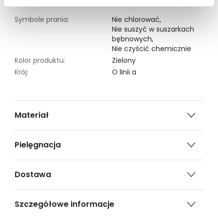
Symbole prania:
Nie chlorować,
Nie suszyć w suszarkach
bębnowych,
Nie czyścić chemicznie
Kolor produktu:
Zielony
Krój:
O linii a
Materiał
97% poliester, 3% elastan
Pielęgnacja
Nie czyścić chemicznie
Dostawa
Nie można wybielać i chlorować
Darmowa dostawa od 149zł dla wybranych metod
Prasować w temp. Max. 110°
Szczegółowe informacje
dostawy.
Prać w temp.30°C.