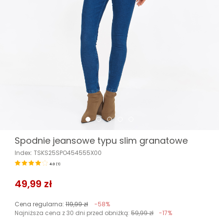
Spodnie jeansowe typu slim granatowe
Index: TSKS25SPO454555X00
4.0
(
1
)
49,99 zł
Cena regularna:
119,99 zł
-58%
Najniższa cena z 30 dni przed obniżką:
59,99 zł
-17%