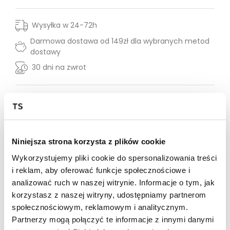
Wysyłka w 24-72h
Darmowa dostawa od 149zł dla wybranych metod
dostawy
30 dni na zwrot
Opis produktu
Spodnie damskie Top Secret ze zdobieniem przy
kieszeniach.
Niniejsza strona korzysta z plików cookie
Ujmujące swym niecodziennym designem oraz dużą
Wykorzystujemy pliki cookie do spersonalizowania treści
wygodą podczas użytkowania, spodnie damskie typu
i reklam, aby oferować funkcje społecznościowe i
slim, które przylegają do kobiecej sylwetki i eksponują
jej walory. Są one w wersji z wysokim stanem, będąc
analizować ruch w naszej witrynie. Informacje o tym, jak
zapinanymi z przodu na guzik oraz suwak, a uroku
korzystasz z naszej witryny, udostępniamy partnerom
dodają im praktyczne kieszenie umiejscowione
społecznościowym, reklamowym i analitycznym.
zarówno z przodu, jak i z tyłu, przy czym kieszenie w
Partnerzy mogą połączyć te informacje z innymi danymi
przedniej części zostały dodatkowo wzbogacone