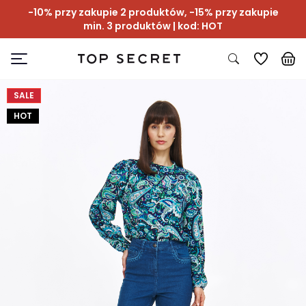
-10% przy zakupie 2 produktów, -15% przy zakupie
min. 3 produktów | kod: HOT
SALE
HOT