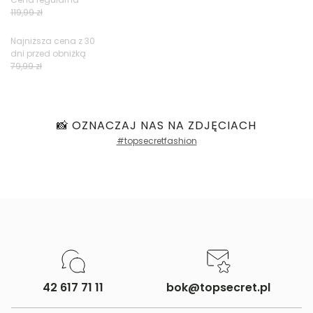
119,99 zł
Opinie klientów
Najniższa cena z 30
dni przed obniżką
79,99 zł
Filtry
📸 OZNACZAJ NAS NA ZDJĘCIACH
#topsecretfashion
42 617 71 11
bok@topsecret.pl