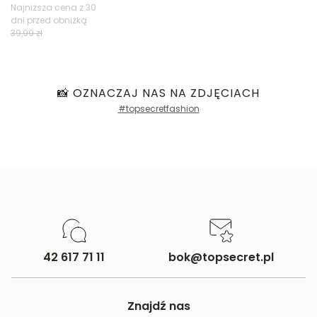
Najniższa cena z 30
dni przed obniżką
39,99 zł
📸 OZNACZAJ NAS NA ZDJĘCIACH
#topsecretfashion
42 617 71 11
bok@topsecret.pl
Znajdź nas