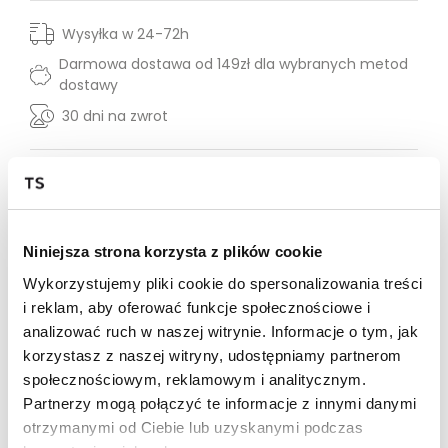
Wysyłka w 24-72h
Darmowa dostawa od 149zł dla wybranych metod
dostawy
30 dni na zwrot
Opis produktu
Eleganckie spodnie z szeroką nogawką w odcieniu
beżowym to idealny wybór dla osób ceniących wygodę
Niniejsza strona korzysta z plików cookie
i styl. Zaprojektowane z myślą o nowoczesnej kobiecie,
doskonale łączą swobodę ruchów z modnym
Wykorzystujemy pliki cookie do spersonalizowania treści
wyglądem. Wysoki stan podkreśla talię, a szerokie
i reklam, aby oferować funkcje społecznościowe i
nogawki nadają sylwetce lekkości i wdzięku. Są
analizować ruch w naszej witrynie. Informacje o tym, jak
świetnym uzupełnieniem zarówno codziennych, jak i
korzystasz z naszej witryny, udostępniamy partnerom
bardziej formalnych stylizacji. Wykonane z wysokiej
jakości materiału, zapewniają komfort przez cały dzień.
społecznościowym, reklamowym i analitycznym.
Idealne do biura, wyjścia na miasto czy spotkanie z
Partnerzy mogą połączyć te informacje z innymi danymi
przyjaciółmi.
otrzymanymi od Ciebie lub uzyskanymi podczas